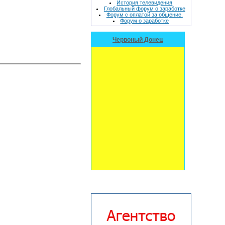
История телевидения
Глобальный форум о заработке
Форум с оплатой за общение.
Форум о заработке
Червоный Донец