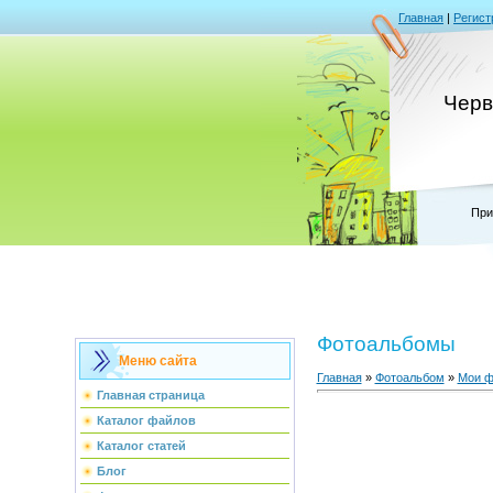
Главная
|
Регист
Черв
При
Фотоальбомы
Меню сайта
Главная
»
Фотоальбом
»
Мои ф
Главная страница
Каталог файлов
Каталог статей
Блог