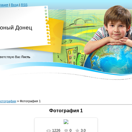
рация
|
Вход
|
RSS
оный Донец
ветствую Вас
Гость
отографии
» Фотография 1
Фотография 1
1226
0
3.0
В реальном размере