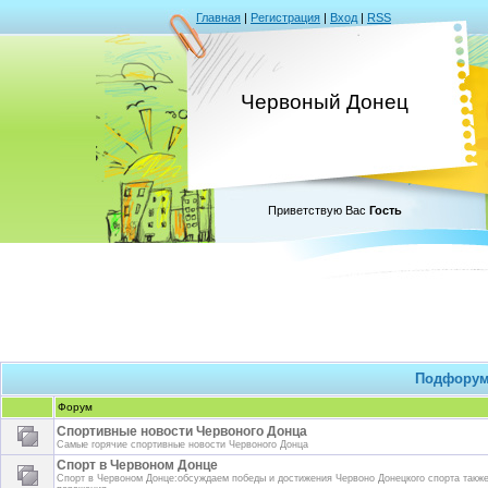
Главная
|
Регистрация
|
Вход
|
RSS
Червоный Донец
Приветствую Вас
Гость
Подфору
Форум
Спортивные новости Червоного Донца
Самые горячие спортивные новости Червоного Донца
Спорт в Червоном Донце
Спорт в Червоном Донце:обсуждаем победы и достижения Червоно Донецкого спорта также,