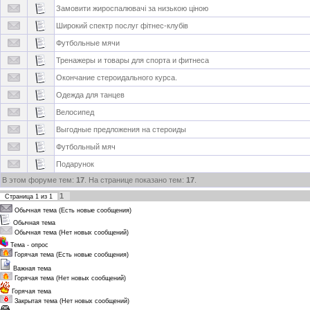
Замовити жироспалювачі за низькою ціною
Широкий спектр послуг фітнес-клубів
Футбольные мячи
Тренажеры и товары для спорта и фитнеса
Окончание стероидального курса.
Одежда для танцев
Велосипед
Выгодные предложения на стероиды
Футбольный мяч
Подарунок
В этом форуме тем:
17
. На странице показано тем:
17
.
1
Страница
1
из
1
Обычная тема (Есть новые сообщения)
Обычная тема
Обычная тема (Нет новых сообщений)
Тема - опрос
Горячая тема (Есть новые сообщения)
Важная тема
Горячая тема (Нет новых сообщений)
Горячая тема
Закрытая тема (Нет новых сообщений)