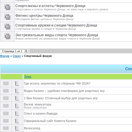
поражения
Спортсмены и атлеты Червоного Донца
Спортсмены и атлеты Червоного Донца, не известные и мирового уровня
Фитнес-центры Червоного Донца
Обсуждаем фитнес центры в Червоном Донце
Спортивные кружки и секции Червоного Донца
Спортивные кружки и секции в Червоном Донце
Экстремальные виды спорта Червоного Донца
Форум любителей экстремальных видов спорта в Червоном Донце
1
Страница
1
из
1
Форум
»
Спорт
»
Спортивный форум
Сп
Тема
Где искать аналитику по сборным ЧМ-2026?
Водка Казино – удобная платформа для азартных игр
1 Вин Казино: Отличный выбор для азартных игр
Вызов эвакуатора
Вызов эвакуатора
Опыт в казино Вавада
Официальный сайт Комета Казино
Велосипед