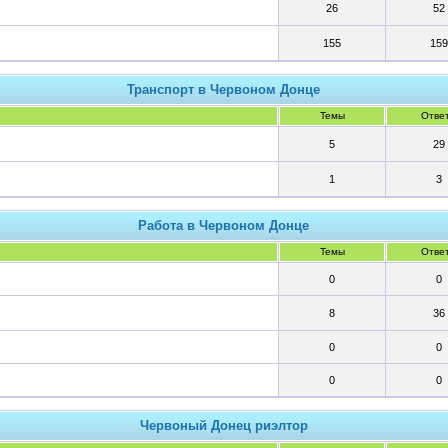
26
52
155
159
Транспорт в Червоном Донце
Темы
Отве
5
29
1
3
Работа в Червоном Донце
Темы
Отве
0
0
8
36
0
0
0
0
Червоный Донец риэлтор