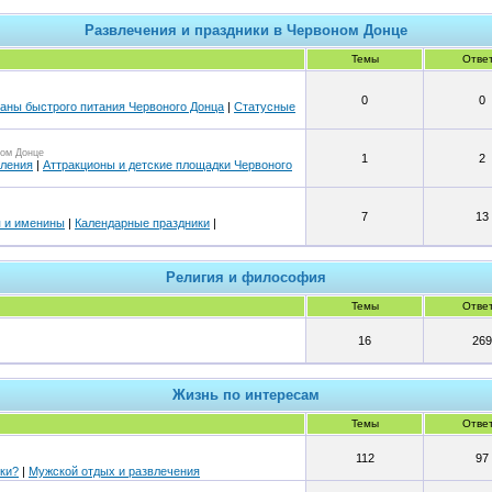
Развлечения и праздники в Червоном Донце
Темы
Отве
0
0
аны быстрого питания Червоного Донца
|
Статусные
ном Донце
1
2
ления
|
Аттракционы и детские площадки Червоного
7
13
я и именины
|
Календарные праздники
|
Религия и философия
Темы
Отве
16
269
Жизнь по интересам
Темы
Отве
112
97
ки?
|
Мужской отдых и развлечения