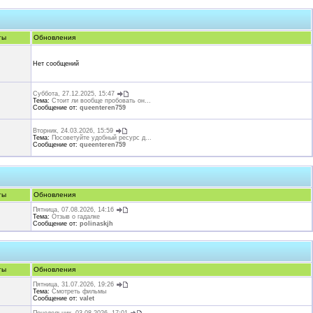
ты
Обновления
Нет сообщений
Суббота, 27.12.2025, 15:47
Тема:
Стоит ли вообще пробовать он...
Сообщение от:
queenteren759
Вторник, 24.03.2026, 15:59
Тема:
Посоветуйте удобный ресурс д...
Сообщение от:
queenteren759
ты
Обновления
Пятница, 07.08.2026, 14:16
Тема:
Отзыв о гадалке
Сообщение от:
polinaskjh
ты
Обновления
Пятница, 31.07.2026, 19:26
Тема:
Смотреть фильмы
Сообщение от:
valet