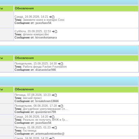
ты
Обновления
Среда, 24.06.2026, 14:21
Тема:
Замовити книги в книгарні Сенс
Сообщение от:
yuxofaxo54
Суббота, 20.09.2025, 22:53
Тема:
фітинги компресійні
Сообщение от:
kircenkotamara
ты
Обновления
Понедельник, 15.09.2025, 14:30
Тема:
Работа фонда Favbet Foundation
Сообщение от:
dianastolar946
ты
Обновления
Пятница, 07.08.2026, 10:23
Тема:
якісний проксі
Сообщение от:
breakdown13666
Понедельник, 08.06.2026, 17:28
Тема:
Досудебное урегулирование сп...
Сообщение от:
queenteren759
Среда, 24.06.2026, 14:20
Тема:
Реально ли получить ВНЖ в Гр...
Сообщение от:
yuxofaxo54
Пятница, 01.08.2025, 01:23
Тема:
Гостиница
Сообщение от:
artemsadomicenko@
Среда, 24.06.2026, 14:20