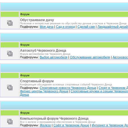
Форум
Обустраиваем дачу
Полезные и интересные решения по обустройству дачных участков в Червоном Донце
Подфорумы:
Моя дача
|
Сад и огород
|
Сделай сам
|
Ландшафтный дизай
Форум
Автоклуб Червоного Донца
Форум автомобилистов Червоного Донца
Подфорумы:
Выбор автомобиля
|
Обслуживание автомобиля
|
Автоновос
Форум
Спортивный форум
Конференция обсуждения основных спортивных событий Червоного Донца
Подфорумы:
Спортивные новости Червоного Донца
|
Спорт в Червоном 
Фитнес-центры Червоного Донца
|
Спортивные кружки и секции Червоног
Донца
Форум
Компьютерный форум Червоного Донца
Все о железе и программном обеспечении в Червоном Донце
Подфорумы:
Железо
|
Софт в Червоном Донце
|
Интернет в Червоном Д