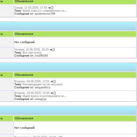
ты
Обновления
Среда, 11.03.2026, 17:03
Тема:
Какие плюсы у современных но...
Сообщение от:
queenteren759
ты
Обновления
Нет сообщений
Четверг, 11.06.2026, 18:10
Тема:
Все про освіту
Сообщение от:
ira190184
ты
Обновления
Вторник, 04.08.2026, 12:01
Тема:
Рекомендации после инсульта
Сообщение от:
megankliry
Вторник, 23.09.2025, 15:45
Тема:
Ищем врача психотерапевта он...
Сообщение от:
umagiya
ты
Обновления
Нет сообщений