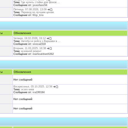
Тема:
Где купить стойки для фонов ...
Сообщение от:
yuxofaxo54
Пятница, 07.08.2026, 13:09
Тема:
Перевод по лучшим ценам
Сообщение от:
filip_trio
ты
Обновления
Четверг, 19.02.2026, 19:12
Тема:
Автобусні рейси з Варшави в ...
Сообщение от:
sneza2318
Вторник, 11.03.2025, 18:38
Тема:
кузовной ремонт
Сообщение от:
markcaldwell262
ты
Обновления
Нет сообщений
Воскресенье, 05.10.2025, 12:56
Тема:
осаго киев
Сообщение от:
ira190184
Нет сообщений
Нет сообщений