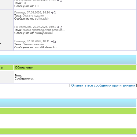
Понедельник, 03.08.2026, 17:01
Тема:
БК
Сообщение от:
LIlI
Пятница, 07.08.2026, 14:16
Тема:
Отзыв о гадалке
Сообщение от:
polinaskjh
Понедельник, 20.07.2026, 16:51
Тема:
Какого производителя резинов...
Сообщение от:
sunnyforum3
Пятница, 07.08.2026, 18:11
7
Тема:
Пакотек магазин
Сообщение от:
anzelikafesecko
ты
Обновления
Тема:
Сообщение от:
[
Отметить все сообщения прочитанными
]