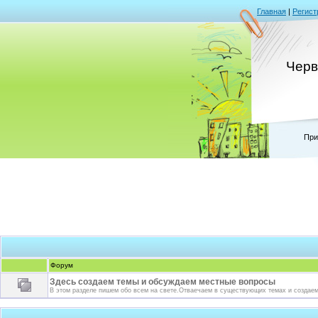
Главная
|
Регист
Черв
При
Форум
Здесь создаем темы и обсуждаем местные вопросы
В этом разделе пишем обо всем на свете.Отваечаем в существующих темах и создае