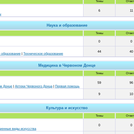
Темы
Отве
6
11
ы
Наука и образование
Темы
Отве
0
0
44
40
 образование
|
Техническое образование
Медицина в Червоном Донце
Темы
Отве
59
96
м Донце
|
Аптеки Червоного Донца
|
Первая помощь
9
10
Культура и искусство
Темы
Отве
0
0
менные виды искусства