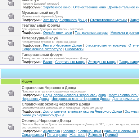
Киноклуб
Червоно Донецкий киноклуб
Подфорумы:
Зарубежное кино
|
Отечественное кино
|
Документальное к
Музыкальный клуб
Музыкальный Червоный Донец
Подфорумы:
Хит-парад Червоного Донца
|
Отечественная музыка
|
Зару
Театральный форум
Для Червоно Донецких любителей - театралов
Подфорумы:
Онлайн спектакли
|
Театральные актеры
|
Мюзиклы и рок-о
Литературный клуб
Литературная тусовка в Червоном Донце
Подфорумы:
Книги о Червоном Донце
|
Классическая литература
|
Отече
Современная литература
|
Библиотеки
Танцевальный форум
Танец, как часть жизни жителей Червоного Донца
Подфорумы:
Балет
|
Спортивные танцы
|
Эстрадные танцы
|
Танцы наро
Форум
Справочник Червоного Донца
Полезная и актуальная справочная информация
Подфорумы:
Сады, парки и скверы Червоного Донца
|
Мосты Червоного 
Червоного Донца
|
Интересные места Червоного Донца
|
Достопримечате
Справочник околиц Червоного Донца
Ознакомительная информация с околицами Червоного Донца
Подфорумы:
Достопримечательности околиц Червоного Донца
|
Экскурси
околицах Червоного Донца
Околицы Червоного Донца
Околицы Червоного Донца: населенные пункты Донецкой ОТГ, отдых, экскурсии, заповед
достопримечательности
Подфорумы:
Андреевка
|
Копанка
|
Червона Гирка
|
Дальняя Шебелинка
|
Серафимовка
|
Пятигорское
|
Жовтневе
|
Явірське
|
Пришиб