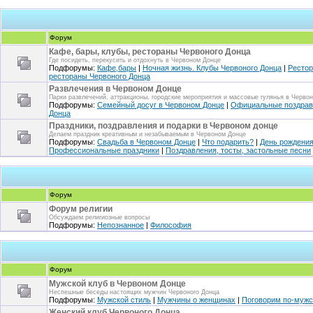
Форум
Кафе, бары, клубы, рестораны Червоного Донца
Где посидеть, перекусить и отдохнуть в Червоном Донце
Подфорумы:
Кафе,бары
|
Ночная жизнь. Клубы Червоного Донца
|
Рестор
рестораны Червоного Донца
Развлечения в Червоном Донце
Парки развлечений, аттракционы, городские мероприятия и массовые гулянья в Черво
Подфорумы:
Семейный досуг в Червоном Донце
|
Официальные поздрав
Донца
Праздники, поздравления и подарки в Червоном донце
Делаем праздник креативным и незабываемым в Червоном Донце
Подфорумы:
Свадьба в Червоном Донце
|
Что подарить?
|
День рождени
Профессиональные праздники
|
Поздравления, тосты, застольные песни
Форум
Форум религии
Обсуждаем религиозные вопросы
Подфорумы:
Непознанное
|
Философия
Форум
Мужской клуб в Червоном Донце
Неспешные беседы настоящих мужчин Червоного Донца
Подфорумы:
Мужской стиль
|
Мужчины о женщинах
|
Поговорим по-мужс
Женский клуб Червоного Донца