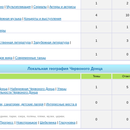
1
2
ино
|
Мультипликация
|
Сериалы
|
Актеры и актрисы
4
10
бежная музыка
|
Концерты и выступления
1
1
перы
1
3
ственная литература
|
Зарубежная литература
|
1
0
дов мира
|
Современные танцы
Локальная география Червоного Донца
Темы
Отве
1
5
Донца
|
Набережная Червоного Донца
|
Улицы
льности Червоного Донца
0
0
и, санатории, детские лагеря
|
Интересные места в
ники, парки, озера, поляны, пляжи, музеи, церкви,
0
0
Прогресс
|
Новотроицкое
|
Шебелинка
|
Глазуновка
|