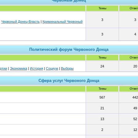
Червоный Донец
Темы
Отве
3
3
|
Червоный Донец-Власть
|
Криминальный Червоный
3
4
Политический форум Червоного Донца
Темы
Отве
24
20
ртии
|
Экономика
|
История
|
Социум
|
Выборы
Сфера услуг Червоного Донца
Темы
Отве
567
442
21
49
13
52
2
12