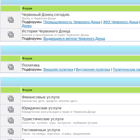
Форум
Червоный Донец сегодня.
Жизнь в Червоном Донце
Подфорумы:
Промышленность Червоного Донца
|
ЖКХ Червоного Донца
Донец
История Червоного Донца
Богатая и многогранная история Червоного Донца
Подфорумы:
Выдающиеся жители Червоного Донца
Форум
Политика
Подфорумы:
Внешняя политика
|
Внутренняя политика
|
Политические па
Форум
Финансовые услуги
Банковское дело, кредиты, ипотека здесь
Юридические услуги
Юридические консультации и право в Червоном Донце
Туристические услуги
Агентства, путевки, туры, экскурсии - выбираем лучшее
Гостиничные услуги
Отели, гостиницы, персонал, отзывы, предложения