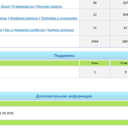
85
207
 Донце
|
Я-феминистка
|
Женские секреты
12
904
жизнь
|
Интимные вопросы
|
Проблемы в отношениях
71
97
ец
|
Быт и домашнее хозяйство
|
Кладезь полезных
2404
188
Поддержка
Темы
Отве
1
8
Дополнительная информация
1.09.2025.