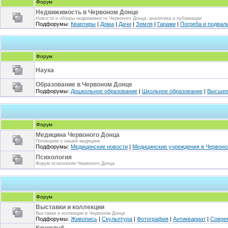
Форум
Недвижимость в Червоном Донце
Новости и обзоры недвижимости Червоного Донца, аналитика и публикации
Подфорумы:
Квартиры
|
Дома
|
Дачи
|
Земля
|
Гаражи
|
Погреба и подвал
Форум
Наука
Образование в Червоном Донце
Подфорумы:
Дошкольное образование
|
Школьное образование
|
Высшее
Форум
Медицина Червоного Донца
Поговорим о нашей медицине
Подфорумы:
Медицинские новости
|
Медицинские учреждения в Червоно
Психология
Форум психологии Червоного Донца
Форум
Выставки и коллекции
Выставки и коллекции в Червоном Донце
Подфорумы:
Живопись
|
Скульптура
|
Фотография
|
Антиквариат
|
Совре