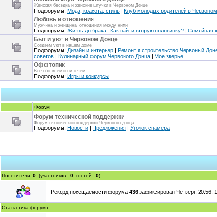
Женская беседка и женские штучки в Червоном Донце
Подфорумы:
Мода, красота, стиль
|
Клуб молодых родителей в Червоном
Любовь и отношения
Мужчина и женщина: отношения между ними
Подфорумы:
Жизнь до брака
|
Как найти вторую половинку?
|
Семейная 
Быт и уют в Червоном Донце
Создаем уют в нашем доме
Подфорумы:
Дизайн и интерьер
|
Ремонт и строительство Червоный Дон
советов
|
Кулинарный форум Червоного Донца
|
Мое зверье
Оффтопик
Все обо всем и ни о чем
Подфорумы:
Игры и конкурсы
Форум
Форум технической поддержки
Форум технической поддержки Червоного донца
Подфорумы:
Новости
|
Предложения
|
Уголок спамера
Посетители:
0
(участников -
0
, гостей -
0
)
Рекорд посещаемости форума
436
зафиксирован Четверг, 20:56, 1
Статистика форума