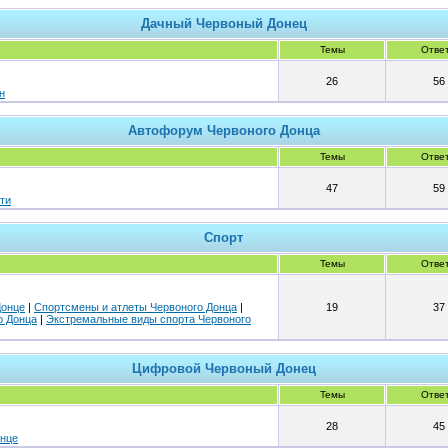
Дачный Червоный Донец
Темы
Отве
26
56
н
Автофорум Червоного Донца
Темы
Отве
47
59
ти
Спорт
Темы
Отве
Донце
|
Спортсмены и атлеты Червоного Донца
|
19
37
о Донца
|
Экстремальные виды спорта Червоного
Цифровой Червоный Донец
Темы
Отве
28
45
онце