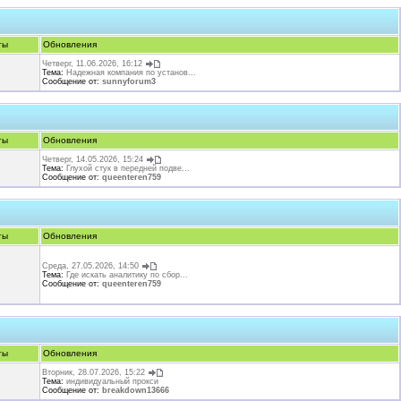
ты
Обновления
Четверг, 11.06.2026, 16:12
Тема:
Надежная компания по установ...
Сообщение от:
sunnyforum3
ты
Обновления
Четверг, 14.05.2026, 15:24
Тема:
Глухой стук в передней подве...
Сообщение от:
queenteren759
ты
Обновления
Среда, 27.05.2026, 14:50
Тема:
Где искать аналитику по сбор...
Сообщение от:
queenteren759
ты
Обновления
Вторник, 28.07.2026, 15:22
Тема:
индивидуальный прокси
Сообщение от:
breakdown13666