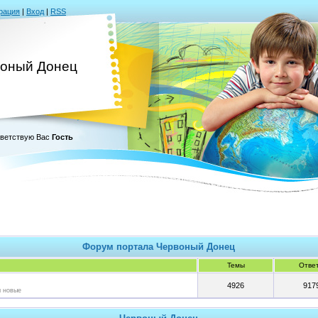
рация
|
Вход
|
RSS
оный Донец
ветствую Вас
Гость
Форум портала Червоный Донец
Темы
Отве
4926
917
м новые