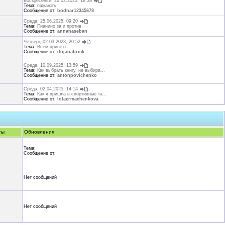
Воскресенье, 26.02.2023, 18:38
Тема:
підкажіть
Сообщение от:
bodnar12345678
Среда, 25.06.2025, 09:20
Тема:
Пианино за и против
Сообщение от:
annanaseban
Четверг, 02.03.2023, 20:52
Тема:
Всем привет).
Сообщение от:
dojanabrick
Среда, 10.09.2025, 13:59
Тема:
Как выбрать книгу, не выбира...
Сообщение от:
antonpovichenko
Среда, 02.04.2025, 14:14
Тема:
Как я пришла в спортивные та...
Сообщение от:
lolaermachenkova
ты
Обновления
Тема:
Сообщение от:
Нет сообщений
Нет сообщений