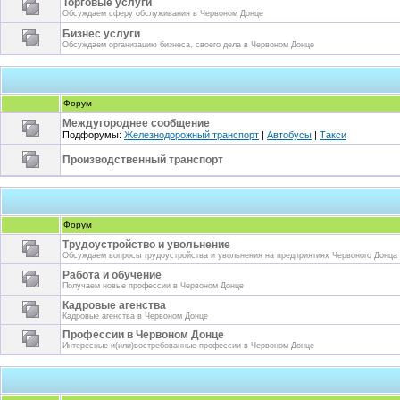
Торговые услуги
Обсуждаем сферу обслуживания в Червоном Донце
Бизнес услуги
Обсуждаем организацию бизнеса, своего дела в Червоном Донце
Форум
Междугороднее сообщение
Подфорумы:
Железнодорожный транспорт
|
Автобусы
|
Такси
Производственный транспорт
Форум
Трудоустройство и увольнение
Обсуждаем вопросы трудоустройства и увольнения на предприятиях Червоного Донца
Работа и обучение
Получаем новые профессии в Червоном Донце
Кадровые агенства
Кадровые агенства в Червоном Донце
Профессии в Червоном Донце
Интересные и(или)востребованные профессии в Червоном Донце