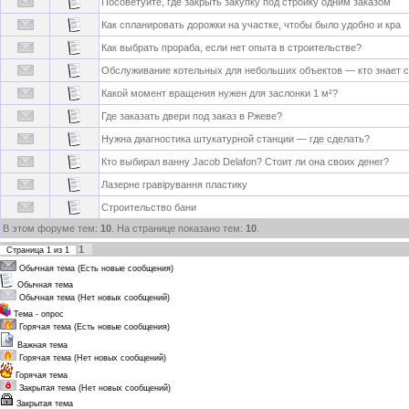
Посоветуйте, где закрыть закупку под стройку одним заказом
Как спланировать дорожки на участке, чтобы было удобно и кра
Как выбрать прораба, если нет опыта в строительстве?
Обслуживание котельных для небольших объектов — кто знает 
Какой момент вращения нужен для заслонки 1 м²?
Где заказать двери под заказ в Ржеве?
Нужна диагностика штукатурной станции — где сделать?
Кто выбирал ванну Jacob Delafon? Стоит ли она своих денег?
Лазерне гравірування пластику
Строительство бани
В этом форуме тем:
10
. На странице показано тем:
10
.
1
Страница
1
из
1
Обычная тема (Есть новые сообщения)
Обычная тема
Обычная тема (Нет новых сообщений)
Тема - опрос
Горячая тема (Есть новые сообщения)
Важная тема
Горячая тема (Нет новых сообщений)
Горячая тема
Закрытая тема (Нет новых сообщений)
Закрытая тема