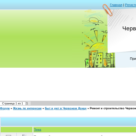
Главная
|
Регист
Черв
При
1
Страница
1
из
1
Форум
»
Жизнь по интересам
»
Быт и уют в Червоном Донце
»
Ремонт и строительство Черво
Тема