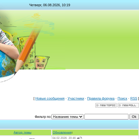
Четверг, 06.08.2026, 10:19
[
Новые сообщения
·
Участники
·
Правила форума
·
Поиск
·
RSS
]
Фильтр по:
Автор темы
Обновления
↓
04.02.2026, 20:46