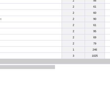
2
56
2
61
2
60
сп
2
90
2
61
2
95
2
69
2
79
1
246
3
1025