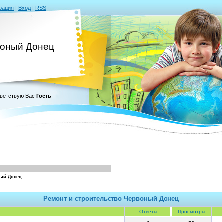
рация
|
Вход
|
RSS
оный Донец
ветствую Вас
Гость
ный Донец
Ремонт и строительство Червоный Донец
Ответы
Просмотры