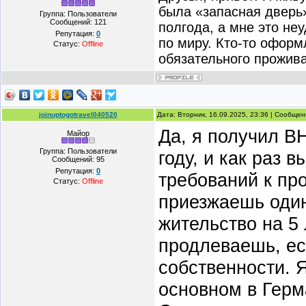
была «запасная дверь»
Группа: Пользователи
Сообщений:
121
полгода, а мне это не
Репутация:
0
по миру. Кто-то оформ
Статус:
Offline
обязательного прожива
joinuptogotravel040520
Дата: Вторник, 16.09.2025, 23:36 | Сообще
Да, я получил В
Майор
Группа: Пользователи
году, и как раз 
Сообщений:
95
Репутация:
0
требований к пр
Статус:
Offline
приезжаешь один
жительство на 5 
продлеваешь, ес
собственности. Я
основном в Герм