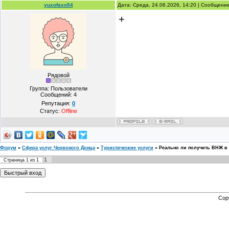
yuxofaxo54
Дата: Среда, 24.06.2026, 14:20 | Сообщени
+
Рядовой
Группа: Пользователи
Сообщений:
4
Репутация:
0
Статус:
Offline
Форум
»
Сфера услуг Червоного Донца
»
Туристические услуги
»
Реально ли получить ВНЖ в 
1
Страница
1
из
1
Cop