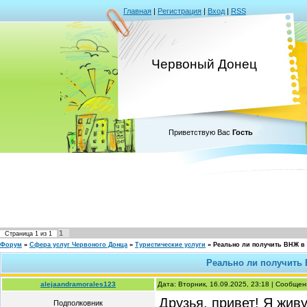
Главная
|
Регистрация
|
Вход
|
RSS
Червоный Донец
Приветствую Вас
Гость
1
Страница
1
из
1
Форум
»
Сфера услуг Червоного Донца
»
Туристические услуги
»
Реально ли получить ВНЖ в 
Реально ли получить 
alejaandramorales123
Дата: Вторник, 16.09.2025, 23:18 | Сообще
Друзья, привет! Я жив
Подполковник