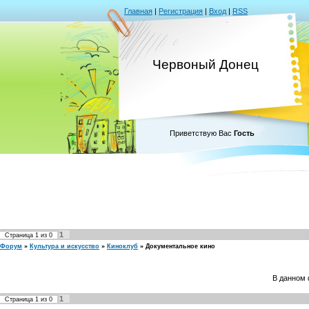
Главная
|
Регистрация
|
Вход
|
RSS
Червоный Донец
Приветствую Вас
Гость
1
Страница
1
из
0
Форум
»
Культура и искусство
»
Киноклуб
»
Документальное кино
В данном 
1
Страница
1
из
0