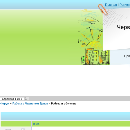
Главная
|
Регист
Черв
При
1
Страница
1
из
1
Форум
»
Работа в Червоном Донце
»
Работа и обучение
Тема