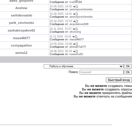
aleks_gorjunov
Сообщение от:
ira190184
10.09.2025, 14:02
Andrew
Сообщение от:
antonpovichenko
10.09.2025, 14:01
serhiikovalski
Сообщение от:
antonpovichenko
02.04.2025, 15:53
yarik_zinchenko
Сообщение от:
anyutalove539
20.11.2024, 15:57
sashakosyakov62
Сообщение от:
shvicerg
11.11.2024, 14:41
masa46077
Сообщение от:
masa46077
23.05.2024, 15:06
costyagatilov
Сообщение от:
allmall7all77
18.06.2023, 00:33
werta12
Сообщение от:
newstra33
Поиск:
Вы
не можете
создавать темы
Вы
не можете
создавать опросы
Вы
не можете
прикреплять файлы
Вы
не можете
отвечать на сообщения