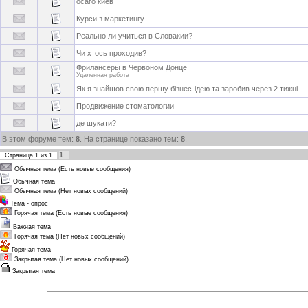
осаго киев
Курси з маркетингу
Реально ли учиться в Словакии?
Чи хтось проходив?
Фрилансеры в Червоном Донце
Удаленная работа
Як я знайшов свою першу бізнес-ідею та заробив через 2 тижні
Продвижение стоматологии
де шукати?
В этом форуме тем:
8
. На странице показано тем:
8
.
1
Страница
1
из
1
Обычная тема (Есть новые сообщения)
Обычная тема
Обычная тема (Нет новых сообщений)
Тема - опрос
Горячая тема (Есть новые сообщения)
Важная тема
Горячая тема (Нет новых сообщений)
Горячая тема
Закрытая тема (Нет новых сообщений)
Закрытая тема