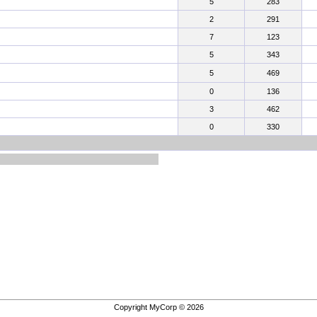
5
283
2
291
7
123
5
343
5
469
0
136
3
462
0
330
Copyright MyCorp © 2026