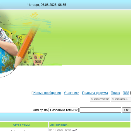
Четверг, 06.08.2026, 06:35
[
Новые сообщения
·
Участники
·
Правила форума
·
Поиск
·
RSS
]
Фильтр по:
Автор темы
Обновления
↓
05.10.2025, 12:56