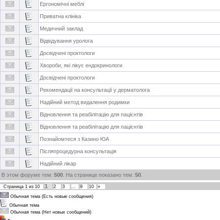
Ергономічні меблі
Приватна клініка
Медичний заклад
Відвідування уролога
Досвідчені проктологи
Хвороби, які лікує ендокринологи
Досвідчені проктологи
Рекомендації на консультації у дерматолога
Надійний метод видалення родимки
Відновлення та реабілітацію для пацієнтів
Відновлення та реабілітацію для пацієнтів
Познайомтеся з Казино ЮА
Післяпроцедурна консультація
Надійний лікар
В этом форуме тем:
500
. На странице показано тем:
50
.
1
Страница
1
из
10
2
3
…
9
10
»
Обычная тема (Есть новые сообщения)
Обычная тема
Обычная тема (Нет новых сообщений)