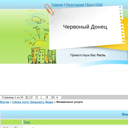
Главная
|
Регистрация
|
Вход
|
RSS
Червоный Донец
Приветствую Вас
Гость
1
Страница
1
из
10
2
3
…
9
10
»
Форум
»
Сфера услуг Червоного Донца
»
Финансовые услуги
Фи
Тема