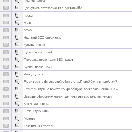
якісний проксі
Где купить автозапчасти с доставкой?
проксі
Азарт
proxy
Частный SEO специалист
купить прокси
Купить прокси ipv4
Проверка прокси для SEO-задач
Купить прокси ipv4
Proxy купить
Як ви ведете фінансовий облік у студії, щоб бачити прибуток?
Стоит ли идти на Крипто конференцию Blockchain Forum 2026?
Вперше оформляю кредит, де почитати про реальні умови
Крісло для шефа
Офісні дрібнички
Монети
Текстиль в інтер'єрі