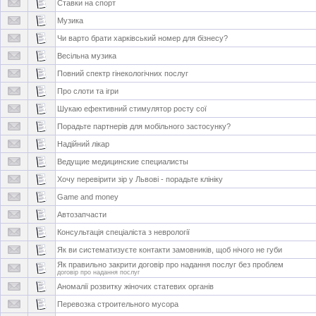
Ставки на спорт
Музика
Чи варто брати харківський номер для бізнесу?
Весільна музика
Повний спектр гінекологічних послуг
Про слоти та ігри
Шукаю ефективний стимулятор росту сої
Порадьте партнерів для мобільного застосунку?
Надійний лікар
Ведущие медицинские специалисты
Хочу перевірити зір у Львові - порадьте клініку
Game and money
Автозапчасти
Консультація спеціаліста з неврології
Як ви систематизуєте контакти замовників, щоб нічого не губи
Як правильно закрити договір про надання послуг без проблем
договір про надання послуг
Аномалії розвитку жіночих статевих органів
Перевозка строительного мусора