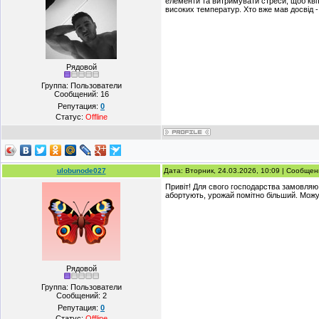
елементи та витримувати стреси, щоб квіт
високих температур. Хто вже мав досвід -
Рядовой
Группа: Пользователи
Сообщений:
16
Репутация:
0
Статус:
Offline
ulobunode027
Дата: Вторник, 24.03.2026, 10:09 | Сообще
Привіт! Для свого господарства замовляю
абортують, урожай помітно більший. Можу
Рядовой
Группа: Пользователи
Сообщений:
2
Репутация:
0
Статус:
Offline