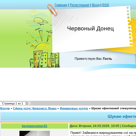
Главная
|
Регистрация
|
Вход
|
RSS
Червоный Донец
Приветствую Вас
Гость
1
Страница
1
из
1
Форум
»
Сфера услуг Червоного Донца
»
Финансовые услуги
»
Шукаю ефективний стимулятор 
Шукаю ефекти
hermancramer31
Дата: Вторник, 24.03.2026, 10:05 | Сообще
Привіт! Займаюся вирощуванням сої на п