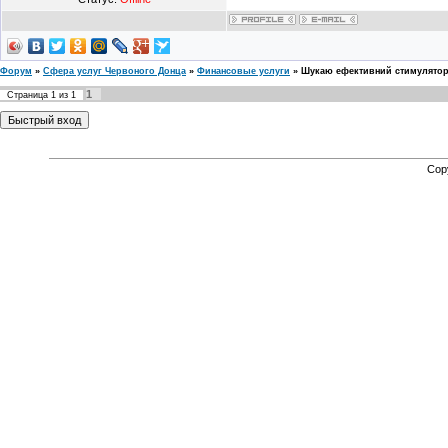
Форум
»
Сфера услуг Червоного Донца
»
Финансовые услуги
»
Шукаю ефективний стимулятор 
1
Страница
1
из
1
Cop