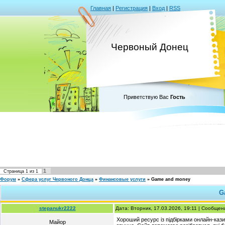
Главная
|
Регистрация
|
Вход
|
RSS
Червоный Донец
Приветствую Вас
Гость
1
Страница
1
из
1
Форум
»
Сфера услуг Червоного Донца
»
Финансовые услуги
»
Game and money
G
stepanukr2222
Дата: Вторник, 17.03.2026, 19:11 | Сообще
Хороший ресурс із підбірками онлайн-каз
Майор