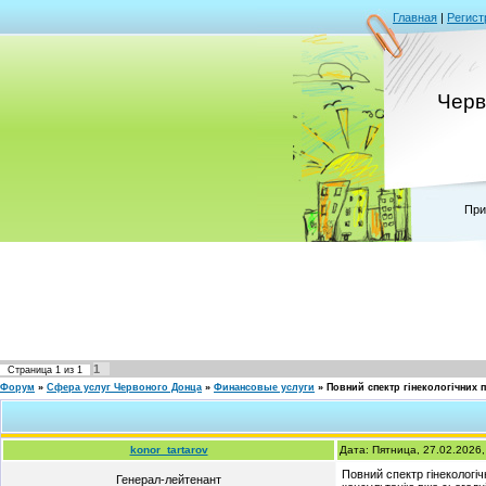
Главная
|
Регист
Черв
При
1
Страница
1
из
1
Форум
»
Сфера услуг Червоного Донца
»
Финансовые услуги
»
Повний спектр гінекологічних 
konor_tartarov
Дата: Пятница, 27.02.2026
Повний спектр гінекологіч
Генерал-лейтенант