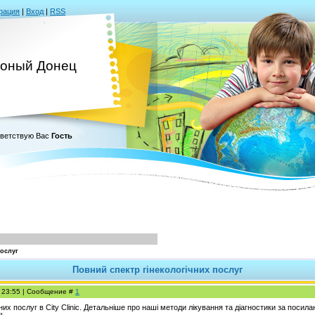
рация
|
Вход
|
RSS
оный Донец
ветствую Вас
Гость
послуг
Повний спектр гінекологічних послуг
, 23:55 | Сообщение #
1
них послуг в City Clinic. Детальніше про наші методи лікування та діагностики за посил