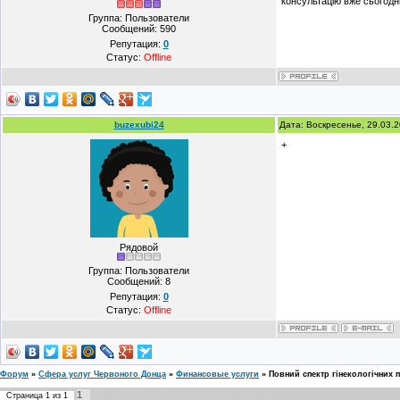
консультацію вже сьогодні
Группа: Пользователи
Сообщений:
590
Репутация:
0
Статус:
Offline
buzexubi24
Дата: Воскресенье, 29.03.
+
Рядовой
Группа: Пользователи
Сообщений:
8
Репутация:
0
Статус:
Offline
Форум
»
Сфера услуг Червоного Донца
»
Финансовые услуги
»
Повний спектр гінекологічних 
1
Страница
1
из
1