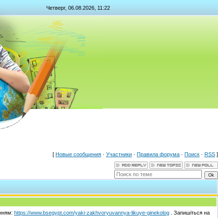
Четверг, 06.08.2026, 11:22
[
Новые сообщения
·
Участники
·
Правила форума
·
Поиск
·
RSS
]
анням:
https://www.bsegypt.com/yaki-zakhvoryuvannya-likuye-ginekolog
. Запишіться на