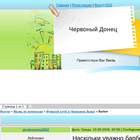
Главная
|
Регистрация
|
Вход
|
RSS
Червоный Донец
Приветствую Вас
Гость
1
Страница
1
из
1
Форум
»
Жизнь по интересам
»
Мужской клуб в Червоном Донце
»
Barber
olegkrasnov2602
Дата: Среда, 10.06.2026, 20:59 | Сообщени
Наскільки уважно барбе
Лейтенант