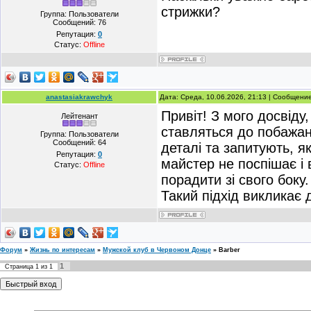
стрижки?
Группа: Пользователи
Сообщений:
76
Репутация:
0
Статус:
Offline
anastasiakrawchyk
Дата: Среда, 10.06.2026, 21:13 | Сообщени
Привіт! З мого досвіду
Лейтенант
ставляться до побажан
Группа: Пользователи
Сообщений:
64
деталі та запитують, я
Репутация:
0
майстер не поспішає і
Статус:
Offline
порадити зі свого боку
Такий підхід викликає д
Форум
»
Жизнь по интересам
»
Мужской клуб в Червоном Донце
»
Barber
1
Страница
1
из
1