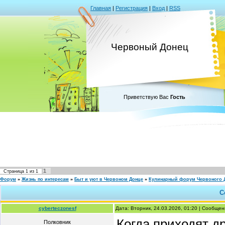
Главная
|
Регистрация
|
Вход
|
RSS
Червоный Донец
Приветствую Вас
Гость
1
Страница
1
из
1
Форум
»
Жизнь по интересам
»
Быт и уют в Червоном Донце
»
Кулинарный форум Червоного 
С
cyberteczonesf
Дата: Вторник, 24.03.2026, 01:20 | Сообще
Когда приходят д
Полковник