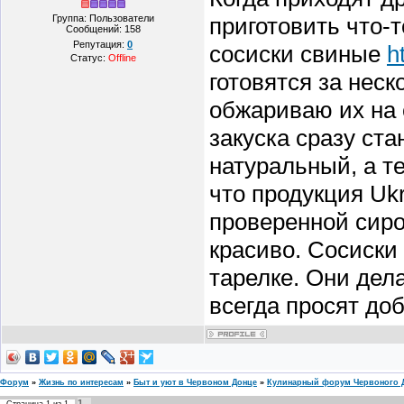
Группа: Пользователи
приготовить что-т
Сообщений:
158
Репутация:
0
сосиски свиные
h
Статус:
Offline
готовятся за неск
обжариваю их на 
закуска сразу ст
натуральный, а т
что продукция Uk
проверенной сиро
красиво. Сосиски 
тарелке. Они дела
всегда просят доб
Форум
»
Жизнь по интересам
»
Быт и уют в Червоном Донце
»
Кулинарный форум Червоного 
1