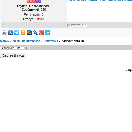
https://diva.kr.ua/Raznoe/chi-mozhna-robiti
Группа: Пользователи
Сообщений:
590
Репутация:
0
Статус:
Offline
Форум
»
Жизнь по интересам
»
Оффтопик
»
УЗД усіх органів
1
Страница
1
из
1
Cop