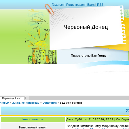
Главная
|
Регистрация
|
Вход
|
RSS
Червоный Донец
Приветствую Вас
Гость
1
Страница
1
из
1
Форум
»
Жизнь по интересам
»
Оффтопик
»
УЗД усіх органів
У
konor_tartarov
Дата: Суббота, 21.02.2026, 15:27 | Сообще
Завдяки комплексному медичному обстеже
Генерал-лейтенант