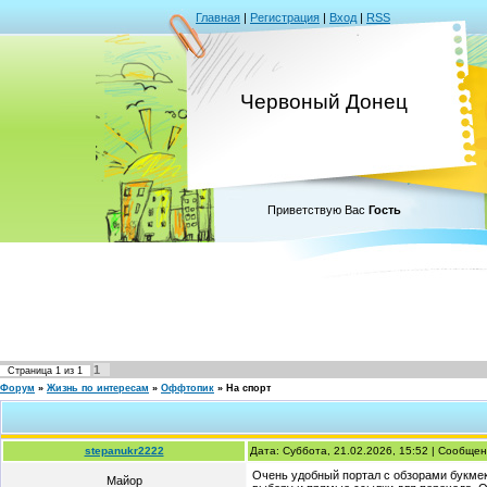
Главная
|
Регистрация
|
Вход
|
RSS
Червоный Донец
Приветствую Вас
Гость
1
Страница
1
из
1
Форум
»
Жизнь по интересам
»
Оффтопик
»
На спорт
stepanukr2222
Дата: Суббота, 21.02.2026, 15:52 | Сообще
Очень удобный портал с обзорами букмек
Майор