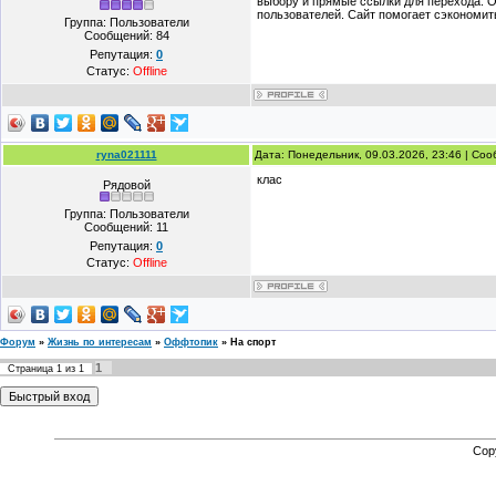
выбору и прямые ссылки для перехода. 
пользователей. Сайт помогает сэкономит
Группа: Пользователи
Сообщений:
84
Репутация:
0
Статус:
Offline
ryna021111
Дата: Понедельник, 09.03.2026, 23:46 | Со
клас
Рядовой
Группа: Пользователи
Сообщений:
11
Репутация:
0
Статус:
Offline
Форум
»
Жизнь по интересам
»
Оффтопик
»
На спорт
1
Страница
1
из
1
Cop