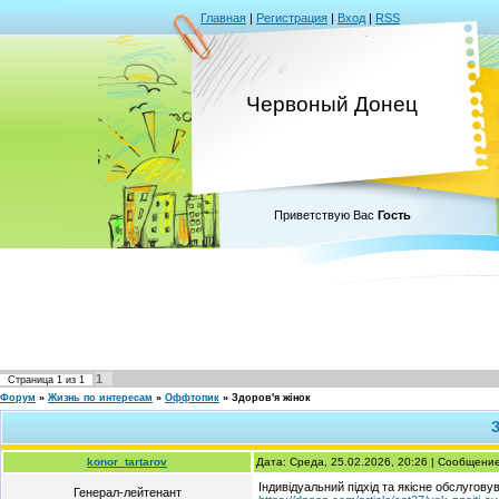
Главная
|
Регистрация
|
Вход
|
RSS
Червоный Донец
Приветствую Вас
Гость
1
Страница
1
из
1
Форум
»
Жизнь по интересам
»
Оффтопик
»
Здоров'я жінок
З
konor_tartarov
Дата: Среда, 25.02.2026, 20:26 | Сообщени
Індивідуальний підхід та якісне обслугов
Генерал-лейтенант