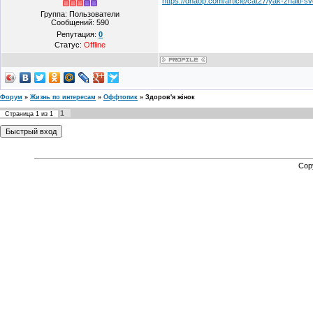
https://dnaop.com/article/cat27/yak-znaiti-s
Группа: Пользователи
Сообщений:
590
Репутация:
0
Статус:
Offline
Форум
»
Жизнь по интересам
»
Оффтопик
»
Здоров'я жінок
1
Страница
1
из
1
Cop