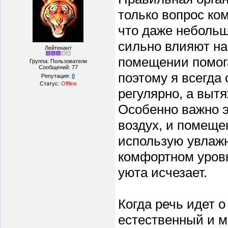
только вопрос ком
что даже небольш
сильно влияют на
Лейтенант
помещении помога
Группа: Пользователи
Сообщений:
77
поэтому я всегда
Репутация:
0
Статус:
Offline
регулярно, а выт
Особенно важно э
воздух, и помеще
использую увлажн
комфортном уровн
уюта исчезает.
Когда речь идет 
естественный и 