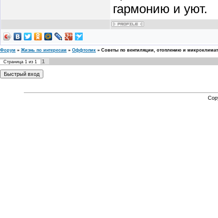
гармонию и уют.
Форум
»
Жизнь по интересам
»
Оффтопик
»
Советы по вентиляции, отоплению и микроклимат
1
Страница
1
из
1
Cop