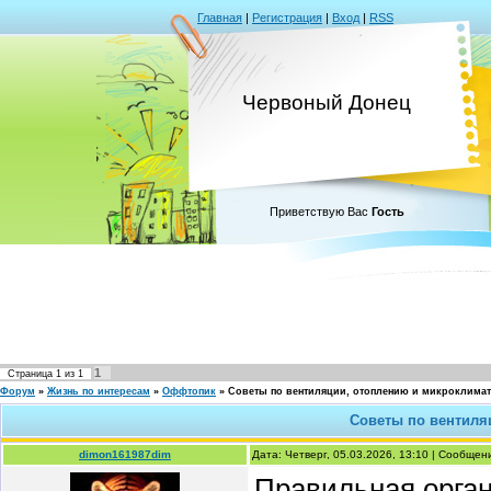
Главная
|
Регистрация
|
Вход
|
RSS
Червоный Донец
Приветствую Вас
Гость
1
Страница
1
из
1
Форум
»
Жизнь по интересам
»
Оффтопик
»
Советы по вентиляции, отоплению и микроклимат
Советы по вентиля
dimon161987dim
Дата: Четверг, 05.03.2026, 13:10 | Сообще
Правильная орган