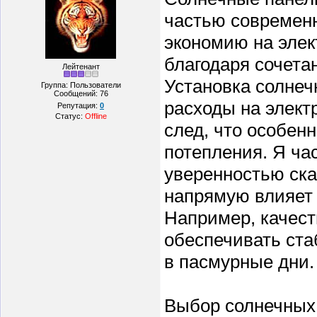
частью современн
экономию на элек
благодаря сочета
Лейтенант
Установка солнеч
Группа: Пользователи
Сообщений:
76
расходы на элект
Репутация:
0
Статус:
Offline
след, что особен
потепления. Я час
уверенностью ска
напрямую влияет 
Например, качес
обеспечивать ста
в пасмурные дни.
Выбор солнечных 