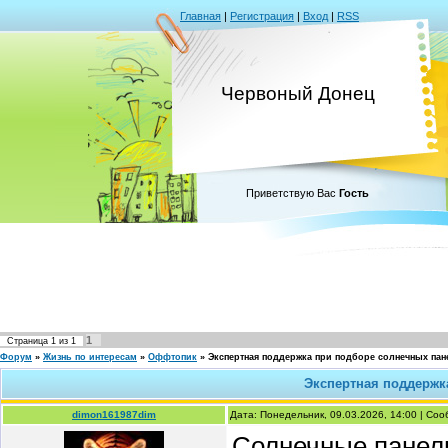
Главная
|
Регистрация
|
Вход
|
RSS
Червоный Донец
Приветствую Вас
Гость
1
Страница
1
из
1
Форум
»
Жизнь по интересам
»
Оффтопик
»
Экспертная поддержка при подборе солнечных пан
Экспертная поддержк
dimon161987dim
Дата: Понедельник, 09.03.2026, 14:00 | Со
Солнечные панел