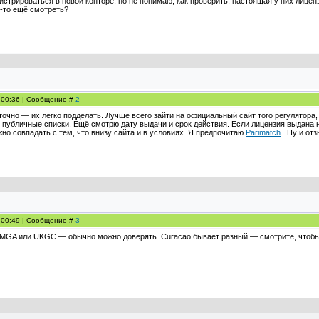
истрироваться в новой конторе, но не понимаю, как проверить, настоящая у них лицен
о-то ещё смотреть?
, 00:36 | Сообщение #
2
очно — их легко подделать. Лучше всего зайти на официальный сайт того регулятора, 
 публичные списки. Ещё смотрю дату выдачи и срок действия. Если лицензия выдана
но совпадать с тем, что внизу сайта и в условиях. Я предпочитаю
Parimatch
. Ну и от
, 00:49 | Сообщение #
3
 MGA или UKGC — обычно можно доверять. Curacao бывает разный — смотрите, чтобы