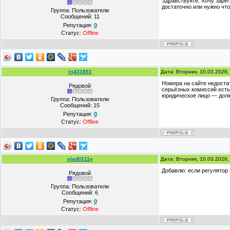
Здравствуйте. Хочу зарег
достаточно или нужно чт
Группа: Пользователи
Сообщений:
11
Репутация:
0
Статус:
Offline
iri431851
Дата: Вторник, 10.03.2026
Номера на сайте недостат
Рядовой
серьёзных комиссий есть
юридическое лицо — долж
Группа: Пользователи
Сообщений:
15
Репутация:
0
Статус:
Offline
vlad0211v
Дата: Вторник, 10.03.2026
Добавлю: если регулятор
Рядовой
Группа: Пользователи
Сообщений:
6
Репутация:
0
Статус:
Offline