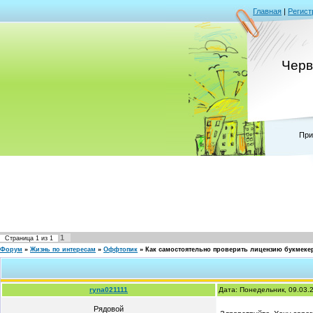
Главная
|
Регист
Черв
При
1
Страница
1
из
1
Форум
»
Жизнь по интересам
»
Оффтопик
»
Как самостоятельно проверить лицензию букмеке
ryna021111
Дата: Понедельник, 09.03.
Рядовой