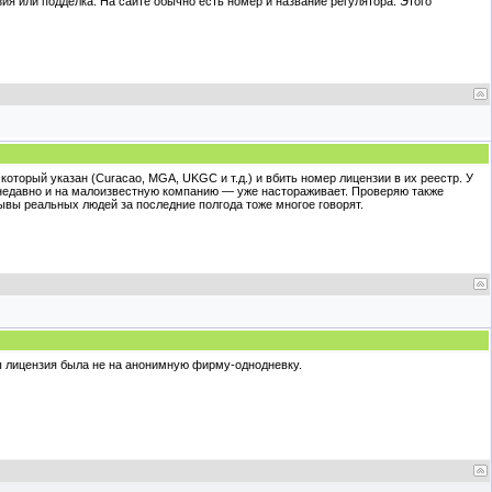
зия или подделка. На сайте обычно есть номер и название регулятора. Этого
который указан (Curacao, MGA, UKGC и т.д.) и вбить номер лицензии в их реестр. У
 недавно и на малоизвестную компанию — уже настораживает. Проверяю также
зывы реальных людей за последние полгода тоже многое говорят.
 лицензия была не на анонимную фирму-однодневку.