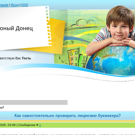
рация
|
Вход
|
RSS
оный Донец
ветствую Вас
Гость
ра?
Как самостоятельно проверить лицензию букмекера?
2026, 23:46 | Сообщение #
1