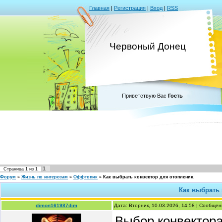
Главная
|
Регистрация
|
Вход
|
RSS
Червоный Донец
Приветствую Вас
Гость
1
Страница
1
из
1
Форум
»
Жизнь по интересам
»
Оффтопик
»
Как выбрать конвектор для отопления.
Как выбрать 
dimon161987dim
Дата: Вторник, 10.03.2026, 14:58 | Сообще
Выбор конвектора