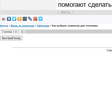
помогают сделать
Форум
»
Жизнь по интересам
»
Оффтопик
»
Как выбрать конвектор для отопления.
1
Страница
1
из
1
Cop