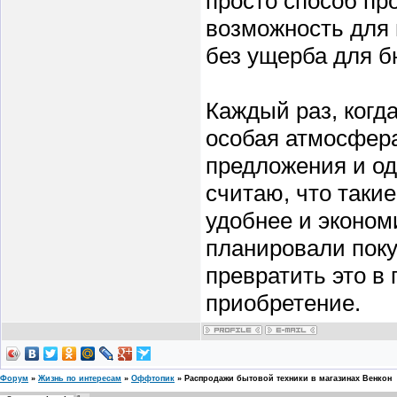
просто способ пр
возможность для
без ущерба для б
Каждый раз, когд
особая атмосфера
предложения и о
считаю, что таки
удобнее и эконом
планировали поку
превратить это в
приобретение.
Форум
»
Жизнь по интересам
»
Оффтопик
»
Распродажи бытовой техники в магазинах Венкон