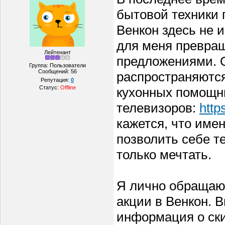
бытовой техники 
Венкон здесь не 
для меня превращ
Лейтенант
предложениями. О
Группа: Пользователи
Сообщений:
56
распространяются
Репутация:
0
Статус:
Offline
кухонных помощн
телевизоров:
http
кажется, что име
позволить себе т
только мечтать.
Я лично обращаю 
акции в Венкон. 
информация о ски