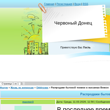
Главная
|
Регистрация
|
Вход
|
RSS
Червоный Донец
Приветствую Вас
Гость
1
Страница
1
из
1
Форум
»
Жизнь по интересам
»
Оффтопик
»
Распродажи бытовой техники в магазинах Венкон
Распродажи бытов
maxmer3
Дата: Среда, 11.03.2026, 11:56 | Сообщени
В последнее врем