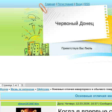
Главная
|
Регистрация
|
Вход
|
RSS
Червоный Донец
Приветствую Вас
Гость
1
Страница
1
из
1
Форум
»
Жизнь по интересам
»
Оффтопик
»
Основные отличия инверторного и обычного генер
Основные отличия инв
dimon161987dim
Дата: Четверг, 12.03.2026, 10:37 | Сообще
Когда я впервые 