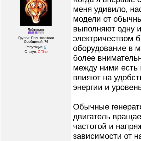
меня удивило, на
модели от обычны
выполняют одну и
Лейтенант
электричеством 
Группа: Пользователи
Сообщений:
76
оборудование в ме
Репутация:
0
Статус:
Offline
более внимательн
между ними есть
влияют на удобст
энергии и уровен
Обычные генерато
двигатель вращает
частотой и напря
зависимости от н