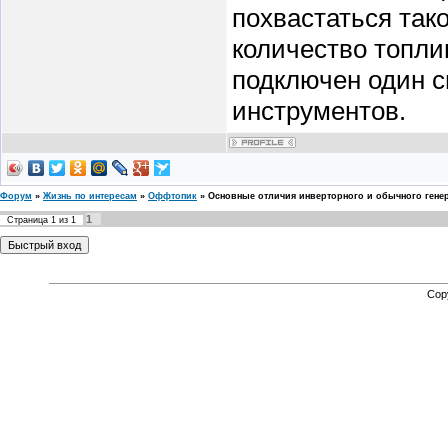
похвастаться так
количество топлив
подключен один с
инструментов.
Форум
»
Жизнь по интересам
»
Оффтопик
»
Основные отличия инверторного и обычного генер
1
Страница
1
из
1
Cop