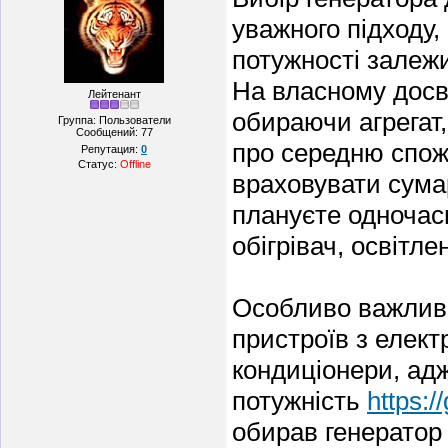
уважного підходу,
потужності залежи
На власному досві
Лейтенант
обираючи агрегат
Группа: Пользователи
Сообщений:
77
про середню спож
Репутация:
0
Статус:
Offline
враховувати сумар
плануєте одночас
обігрівач, освітле
Особливо важливо
пристроїв з елек
кондиціонери, ад
потужність
https:/
обирав генератор 