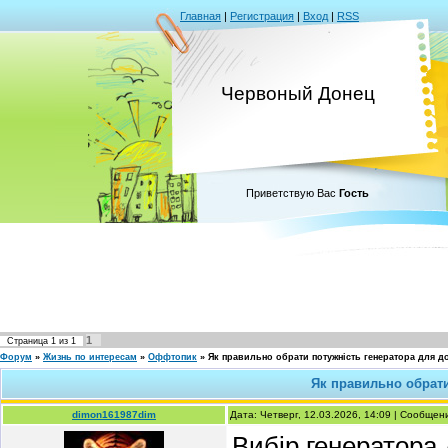
Главная
|
Регистрация
|
Вход
|
RSS
Червоный Донец
Приветствую Вас
Гость
1
Страница
1
из
1
Форум
»
Жизнь по интересам
»
Оффтопик
»
Як правильно обрати потужність генератора для д
Як правильно обрати
dimon161987dim
Дата: Четверг, 12.03.2026, 14:09 | Сообще
Вибір генератора 