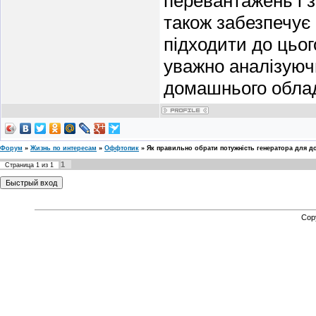
перевантажень і з
також забезпечує 
підходити до цьог
уважно аналізуюч
домашнього обла
Форум
»
Жизнь по интересам
»
Оффтопик
»
Як правильно обрати потужність генератора для д
1
Страница
1
из
1
Cop