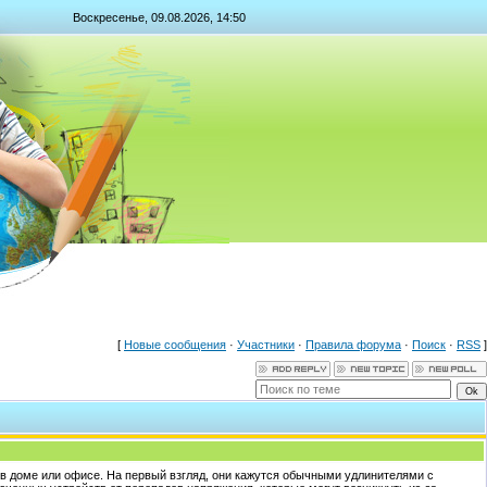
Воскресенье, 09.08.2026, 14:50
[
Новые сообщения
·
Участники
·
Правила форума
·
Поиск
·
RSS
]
 в доме или офисе. На первый взгляд, они кажутся обычными удлинителями с