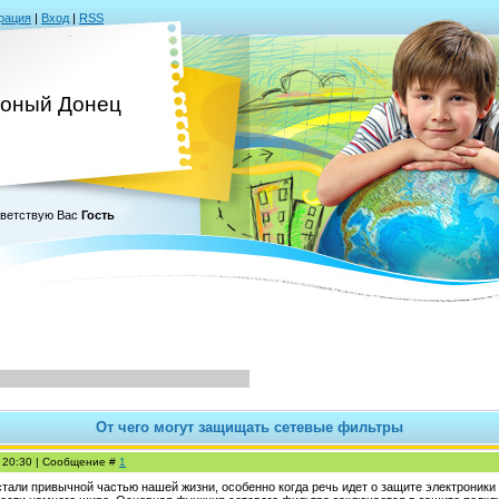
рация
|
Вход
|
RSS
оный Донец
ветствую Вас
Гость
От чего могут защищать сетевые фильтры
, 20:30 | Сообщение #
1
тали привычной частью нашей жизни, особенно когда речь идет о защите электроники