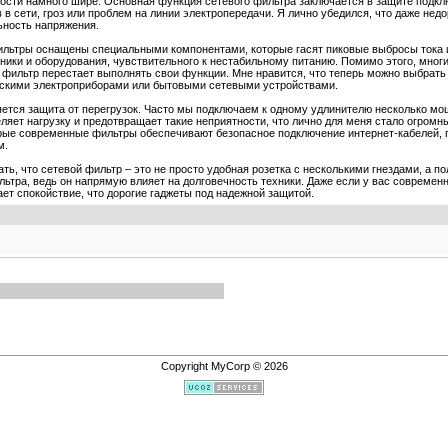
ности намного шире. Основная функция сетевого фильтра заключается в защите подклю
в сети, гроз или проблем на линии электропередачи. Я лично убедился, что даже нед
ьность напряжения.
ьтры оснащены специальными компонентами, которые гасят пиковые выбросы тока и 
хники и оборудования, чувствительного к нестабильному питанию. Помимо этого, мног
а фильтр перестает выполнять свои функции. Мне нравится, что теперь можно выбра
дскими электроприборами или бытовыми сетевыми устройствами.
ется защита от перегрузок. Часто мы подключаем к одному удлинителю несколько мощ
ляет нагрузку и предотвращает такие неприятности, что лично для меня стало огром
ые современные фильтры обеспечивают безопасное подключение интернет-кабелей, п
м.
ать, что сетевой фильтр – это не просто удобная розетка с несколькими гнездами, а
ьтра, ведь он напрямую влияет на долговечность техники. Даже если у вас современн
ет спокойствие, что дорогие гаджеты под надежной защитой.
Copyright MyCorp © 2026