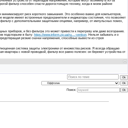
ченных устройств от перепадов напряжения, которые могут возникнуть из-за
орогой фильтр способен спасти дорогостоящую технику, когда в моем районе
минимизируют риск короткого замыкания. Это особенно важно для компьютеров,
ие модели имеют встроенные предохранители и индикаторы состояния, что позволяет
ть фильтр с дополнительными защитными опциями, например, от импульсных помех,
ных приборов, и без фильтра это может привести к перегреву или даже возгоранию.
ным подспорьем в быту:
https://www.inform.zp.ua/ru....-venkon
. Нельзя забывать и о
редотвращая резкие скачки напряжения, способные вывести из строя
 полноценная система защиты электроники от множества рисков. Я всегда обращаю
ая квартира с новой проводкой, фильтр все равно полезен: он бережет устройства от
Поиск: