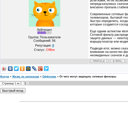
розетками, но их возмож
непредсказуемых скачков 
внезапно пропала стабил
Современные сетевые фил
телевизоров, бытовой те
быстро определить, когд
которые создаются сосе
Лейтенант
Еще одним аспектом явля
Сетевой фильтр распреде
Группа: Пользователи
защите данных — некотор
Сообщений:
56
маршрутизатор или моде
Репутация:
0
Подводя итог, можно сказ
Статус:
Offline
внимание на качество фил
неожиданных скачков и да
Форум
»
Жизнь по интересам
»
Оффтопик
»
От чего могут защищать сетевые фильтры
1
Страница
1
из
1