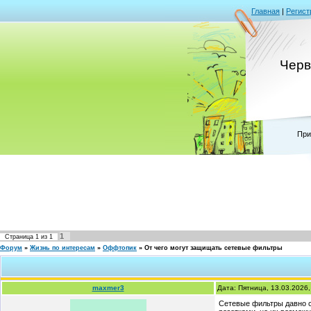
Главная
|
Регист
Черв
При
1
Страница
1
из
1
Форум
»
Жизнь по интересам
»
Оффтопик
»
От чего могут защищать сетевые фильтры
maxmer3
Дата: Пятница, 13.03.2026
Сетевые фильтры давно с