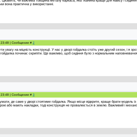
і. Цікавить, чи важлива товщина металу каркаса, яка тканина краще для навісу і сидін
ьки вона практична у використанні.
, 23:48 | Сообщение #
2
 увагу на міцність конструкції. У нас у дворі гойдалка стоїть уже другий сезон, і я зро
 гойдалка починає скрипіти. Ще важливо, щоб сидіння було з нормальним наповнювачем,
, 23:48 | Сообщение #
3
ати, де саме у дворі стоятиме гойдалка. Якщо місце відкрите, краще брати модель із щ
рокі або мають накладки, тоді конструкція не провалюється в землю. Важливий і механіз