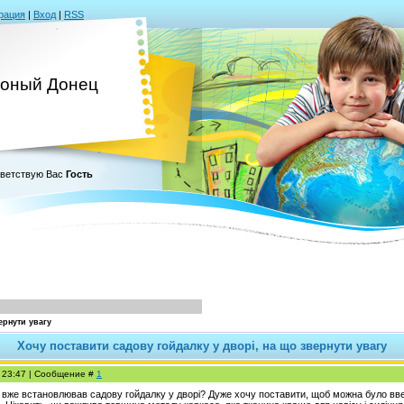
рация
|
Вход
|
RSS
оный Донец
ветствую Вас
Гость
ернути увагу
Хочу поставити садову гойдалку у дворі, на що звернути увагу
, 23:47 | Сообщение #
1
то вже встановлював садову гойдалку у дворі? Дуже хочу поставити, щоб можна було ввеч