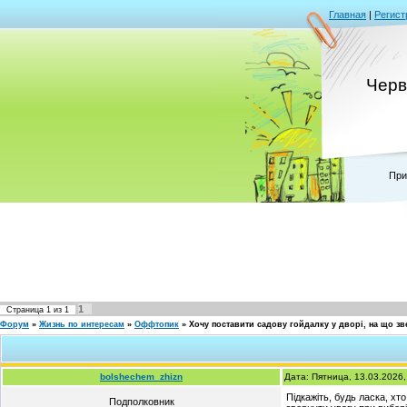
Главная
|
Регист
Черв
При
1
Страница
1
из
1
Форум
»
Жизнь по интересам
»
Оффтопик
»
Хочу поставити садову гойдалку у дворі, на що зв
bolshechem_zhizn
Дата: Пятница, 13.03.2026
Підкажіть, будь ласка, х
Подполковник