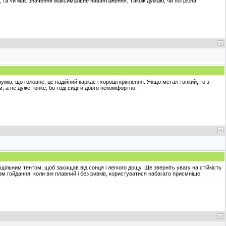
ня, та чи має значення максимальне навантаження. Також думаю, чи потрібна
зумів, що головне, це надійний каркас і хороші кріплення. Якщо метал тонкий, то з
 а не дуже тонке, бо тоді сидіти довго некомфортно.
ільним тентом, щоб захищав від сонця і легкого дощу. Ще зверніть увагу на стійкість
м гойдання: коли він плавний і без ривків, користуватися набагато приємніше.