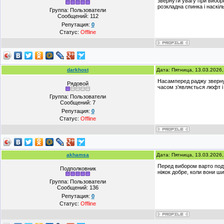
звернути увагу при вибор
розкладна спинка і наскіл
Группа: Пользователи
Сообщений:
112
Репутация:
0
Статус:
Offline
darkhost
Дата: Пятница, 13.03.2026
Насамперед раджу звернути
Рядовой
часом з’являється люфт і
Группа: Пользователи
Сообщений:
7
Репутация:
0
Статус:
Offline
akhamsa
Дата: Пятница, 13.03.2026
Перед вибором варто подум
Подполковник
ніжок добре, коли вони ши
Группа: Пользователи
Сообщений:
136
Репутация:
0
Статус:
Offline