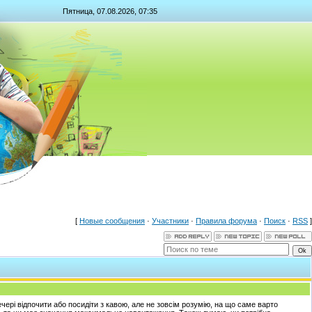
Пятница, 07.08.2026, 07:35
[
Новые сообщения
·
Участники
·
Правила форума
·
Поиск
·
RSS
]
ері відпочити або посидіти з кавою, але не зовсім розумію, на що саме варто