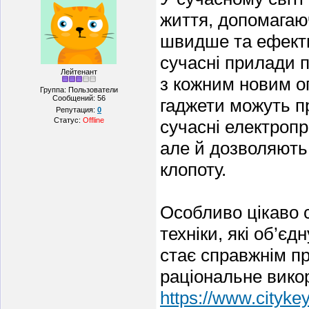
життя, допомагаю
швидше та ефекти
сучасні прилади п
Лейтенант
з кожним новим о
Группа: Пользователи
Сообщений:
56
гаджети можуть п
Репутация:
0
Статус:
Offline
сучасні електропр
але й дозволяють 
клопоту.
Особливо цікаво с
техніки, які об’єд
стає справжнім пр
раціональне вико
https://www.cityke