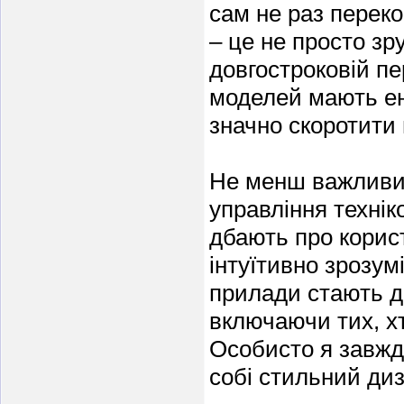
сам не раз перек
– це не просто зру
довгостроковій пе
моделей мають ен
значно скоротити 
Не менш важливим
управління технік
дбають про корис
інтуїтивно зрозум
прилади стають д
включаючи тих, хт
Особисто я завжди
собі стильний диз