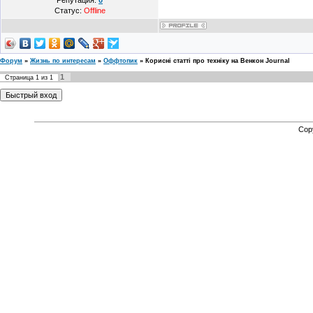
Репутация:
0
Статус:
Offline
Форум
»
Жизнь по интересам
»
Оффтопик
»
Корисні статті про техніку на Венкон Journal
1
Страница
1
из
1
Cop