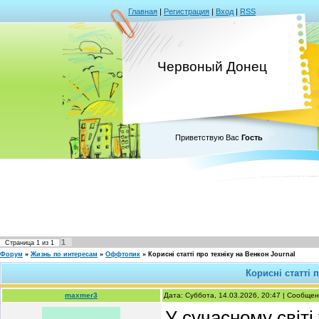
Главная
|
Регистрация
|
Вход
|
RSS
Червоный Донец
Приветствую Вас
Гость
1
Страница
1
из
1
Форум
»
Жизнь по интересам
»
Оффтопик
»
Корисні статті про техніку на Венкон Journal
Корисні статті 
maxmer3
Дата: Суббота, 14.03.2026, 20:47 | Сообще
У сучасному світі