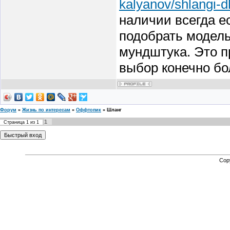
kalyanov/shlangi-d
наличии всегда е
подобрать модель
мундштука. Это п
выбор конечно бо
Форум
»
Жизнь по интересам
»
Оффтопик
»
Шланг
1
Страница
1
из
1
Cop