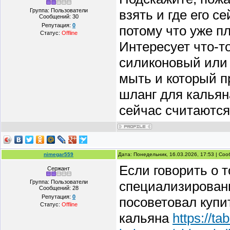
Группа: Пользователи
взять и где его 
Сообщений:
30
Репутация:
0
потому что уже пл
Статус:
Offline
Интересует что-т
силиконовый или 
мыть и который п
шланг для кальян
сейчас считаются
nimegar559
Дата: Понедельник, 16.03.2026, 17:53 | Со
Если говорить о т
Сержант
Группа: Пользователи
специализирован
Сообщений:
28
Репутация:
0
посоветовал купи
Статус:
Offline
кальяна
https://t