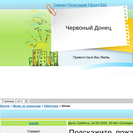
Главная
|
Регистрация
|
Вход
|
RSS
Червоный Донец
Приветствую Вас
Гость
1
Страница
1
из
1
Форум
»
Жизнь по интересам
»
Оффтопик
»
Шланг
tozpok
Дата: Суббота, 14.03.2026, 20:49 | Сообще
Подскажите, пожа
Сержант