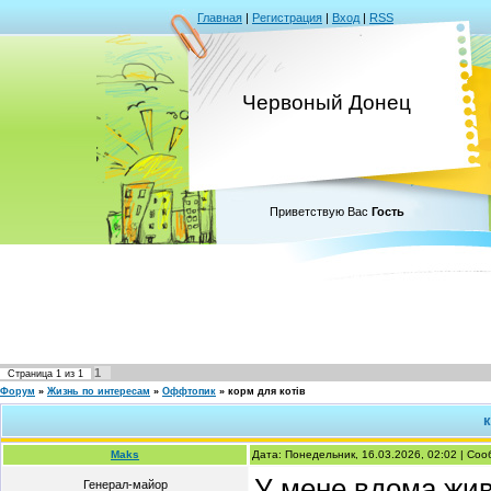
Главная
|
Регистрация
|
Вход
|
RSS
Червоный Донец
Приветствую Вас
Гость
1
Страница
1
из
1
Форум
»
Жизнь по интересам
»
Оффтопик
»
корм для котів
к
Maks
Дата: Понедельник, 16.03.2026, 02:02 | Со
У мене вдома живе
Генерал-майор