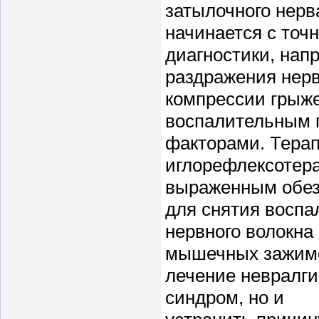
затылочного нерв
начинается с точ
диагностики, нап
раздражения нерв
компрессии грыж
воспалительным 
факторами. Тера
иглорефлексотер
выраженным обе
для снятия воспа
нервного волокна
мышечных зажимо
лечение невралги
синдром, но и