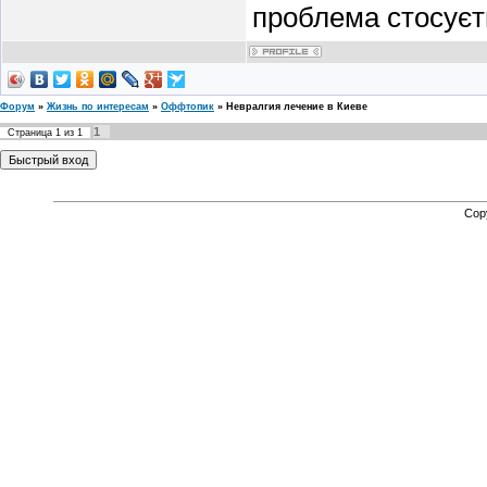
проблема стосуєт
Форум
»
Жизнь по интересам
»
Оффтопик
»
Невралгия лечение в Киеве
1
Страница
1
из
1
Cop