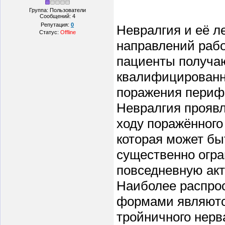
Группа: Пользователи
Сообщений:
4
Репутация:
0
Невралгия и её л
Статус:
Offline
направлений рабо
пациенты получа
квалифицированн
поражения периф
Невралгия проявл
ходу поражённого
которая может бы
существенно огр
повседневную акт
Наиболее распро
формами являютс
тройничного нерв