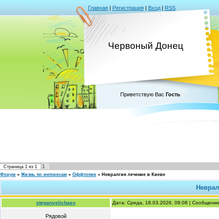
Главная
|
Регистрация
|
Вход
|
RSS
Червоный Донец
Приветствую Вас
Гость
1
Страница
1
из
1
Форум
»
Жизнь по интересам
»
Оффтопик
»
Невралгия лечение в Киеве
Неврал
stepanvelichaev
Дата: Среда, 18.03.2026, 09:08 | Сообщени
Рядовой