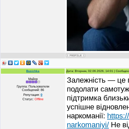
Busichka
Дата: Вторник, 02.06.2026, 14:01 | Сообще
Залежність — це 
Майор
Группа: Пользователи
подолати самотуж
Сообщений:
86
Репутация:
0
підтримка близьк
Статус:
Offline
успішне відновлен
наркоманії:
https:
narkomaniyi/
Не ві