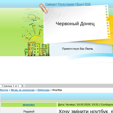
Главная
|
Регистрация
|
Вход
|
RSS
Червоный Донец
Приветствую Вас
Гость
1
Страница
1
из
1
Форум
»
Жизнь по интересам
»
Оффтопик
»
Ноутбук
dementev
Дата: Четверг, 19.03.2026, 15:51 | Сообще
Хочу змінити ноутбук,
Рядовой