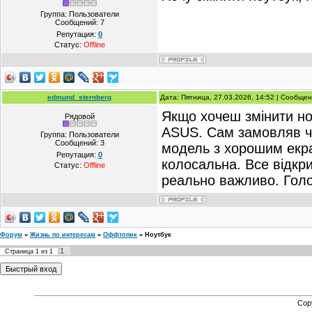
Группа: Пользователи
Сообщений:
7
Репутация:
0
Статус:
Offline
edmund_sternberg
Дата: Пятница, 27.03.2026, 14:52 | Сообще
Якщо хочеш змінити но
Рядовой
ASUS. Сам замовляв ч
Группа: Пользователи
Сообщений:
3
модель з хорошим екра
Репутация:
0
колосальна. Все відкри
Статус:
Offline
реально важливо. Голо
Форум
»
Жизнь по интересам
»
Оффтопик
»
Ноутбук
1
Страница
1
из
1
Cop