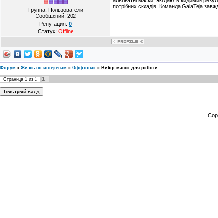
альгінатні маски, які дають видимий резу
потрібних складів. Команда GalaTeja завж
Группа: Пользователи
Сообщений:
202
Репутация:
0
Статус:
Offline
Форум
»
Жизнь по интересам
»
Оффтопик
»
Вибір масок для роботи
1
Страница
1
из
1
Cop