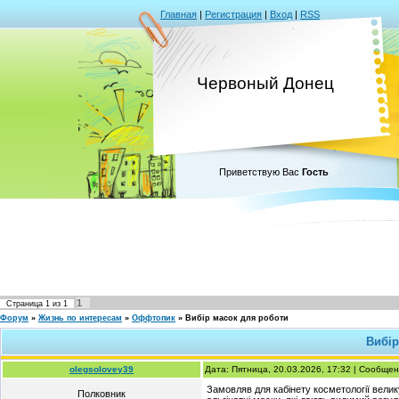
Главная
|
Регистрация
|
Вход
|
RSS
Червоный Донец
Приветствую Вас
Гость
1
Страница
1
из
1
Форум
»
Жизнь по интересам
»
Оффтопик
»
Вибір масок для роботи
Вибір
olegsolovey39
Дата: Пятница, 20.03.2026, 17:32 | Сообще
Замовляв для кабінету косметології велик
Полковник