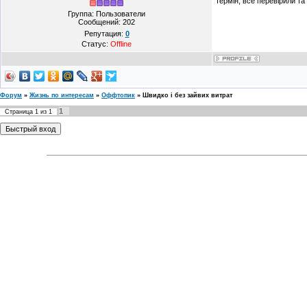
термін, все перевірили т
Группа: Пользователи
Сообщений:
202
Репутация:
0
Статус:
Offline
Форум
»
Жизнь по интересам
»
Оффтопик
»
Швидко і без зайвих витрат
1
Страница
1
из
1