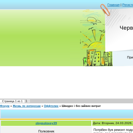
Главная
|
Регист
Черв
При
1
Страница
1
из
1
Форум
»
Жизнь по интересам
»
Оффтопик
»
Швидко і без зайвих витрат
olegsolovey39
Дата: Вторник, 24.03.2026
Потрібен був ремонт подуш
Полковник