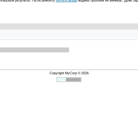
а показали результат. Після ремонту
service-airbag
жодних проблем не виникає. Дуже зад
Copyright MyCorp © 2026