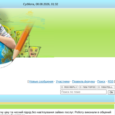
Суббота, 08.08.2026, 01:32
[
Новые сообщения
·
Участники
·
Правила форума
·
Поиск
·
RSS
]
ну ціну та чесний підхід без нав’язування зайвих послуг. Роботу виконали в обіцяний