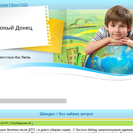
рация
|
Вход
|
RSS
оный Донец
ветствую Вас
Гость
Швидко і без зайвих витрат
, 14:47 | Сообщение #
1
ок безпеки після ДТП, і я довго обирав сервіс. У Service-Airbag запропонували адекват