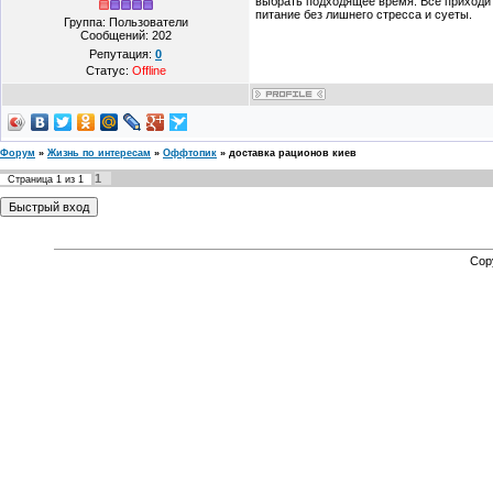
выбрать подходящее время. Всё приходит
питание без лишнего стресса и суеты.
Группа: Пользователи
Сообщений:
202
Репутация:
0
Статус:
Offline
Форум
»
Жизнь по интересам
»
Оффтопик
»
доставка рационов киев
1
Страница
1
из
1
Cop