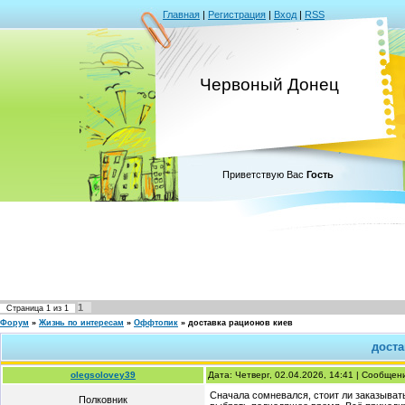
Главная
|
Регистрация
|
Вход
|
RSS
Червоный Донец
Приветствую Вас
Гость
1
Страница
1
из
1
Форум
»
Жизнь по интересам
»
Оффтопик
»
доставка рационов киев
доста
olegsolovey39
Дата: Четверг, 02.04.2026, 14:41 | Сообще
Сначала сомневался, стоит ли заказывать
Полковник