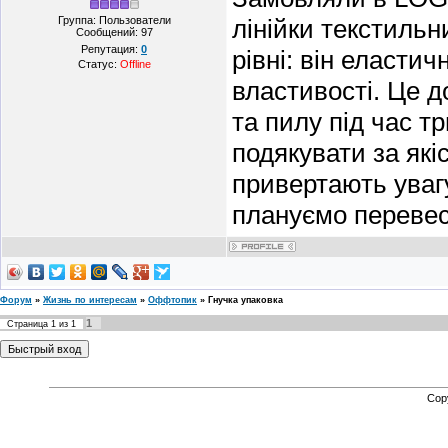
Группа: Пользователи
лінійки текстильн
Сообщений:
97
Репутация:
0
рівні: він еластич
Статус:
Offline
властивості. Це д
та пилу під час т
подякувати за які
привертають уваг
плануємо перевес
Форум
»
Жизнь по интересам
»
Оффтопик
»
Гнучка упаковка
1
Страница
1
из
1
Cop