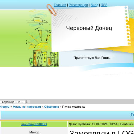
Главная
|
Регистрация
|
Вход
|
RSS
Червоный Донец
Приветствую Вас
Гость
1
Страница
1
из
1
Форум
»
Жизнь по интересам
»
Оффтопик
»
Гнучка упаковка
Г
savickaya230921
Дата: Суббота, 11.04.2026, 13:54 | Сообще
Замовляли в L
Майор