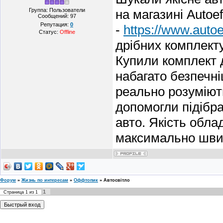
Группа: Пользователи
на магазині Autoef
Сообщений:
97
Репутация:
0
-
https://www.autoe
Статус:
Offline
дрібних комплект
Купили комплект д
набагато безпечн
реально розуміють
допомогли підібра
авто. Якість обла
максимально шви
Форум
»
Жизнь по интересам
»
Оффтопик
»
Автосвітло
1
Страница
1
из
1