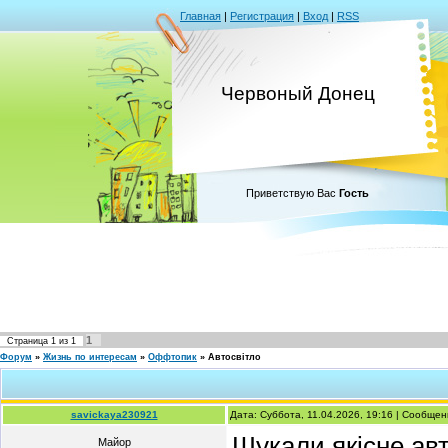
Главная
|
Регистрация
|
Вход
|
RSS
Червоный Донец
Приветствую Вас
Гость
1
Страница
1
из
1
Форум
»
Жизнь по интересам
»
Оффтопик
»
Автосвітло
savickaya230921
Дата: Суббота, 11.04.2026, 19:16 | Сообще
Шукали якісне авт
Майор