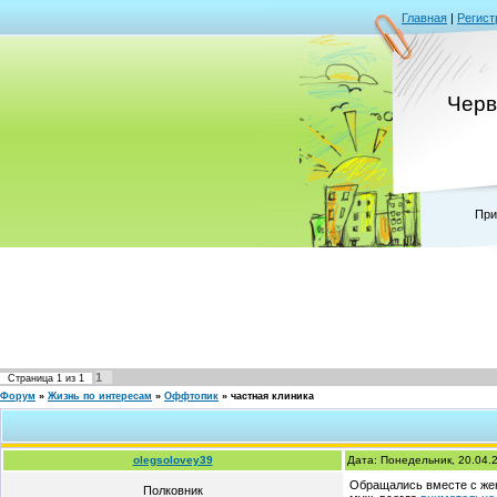
Главная
|
Регист
Черв
При
1
Страница
1
из
1
Форум
»
Жизнь по интересам
»
Оффтопик
»
частная клиника
olegsolovey39
Дата: Понедельник, 20.04.
Обращались вместе с жено
Полковник