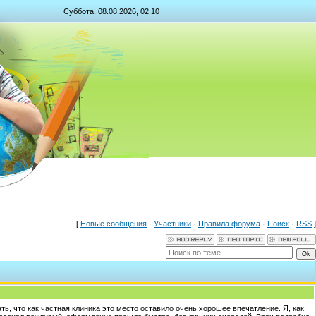
Суббота, 08.08.2026, 02:10
[
Новые сообщения
·
Участники
·
Правила форума
·
Поиск
·
RSS
]
ть, что как частная клиника это место оставило очень хорошее впечатление. Я, как