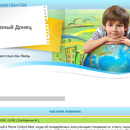
рация
|
Вход
|
RSS
оный Донец
ветствую Вас
Гость
частная клиника
2026, 13:08 | Сообщение #
1
й в Rivne Oxford Med, когда ей понадобилась консультация специалиста, и могу сказа