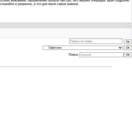
ерсонал вежливый, оформление прошло быстро, без лишних очередей. Врач подробно
спокойно и уверенно, а это для меня самое важное.
Поиск: