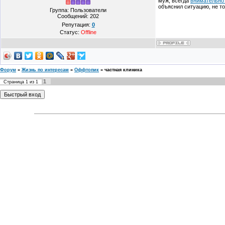
муж, всегда
внимательно
объяснил ситуацию, не то
Группа: Пользователи
Сообщений:
202
Репутация:
0
Статус:
Offline
Форум
»
Жизнь по интересам
»
Оффтопик
»
частная клиника
1
Страница
1
из
1