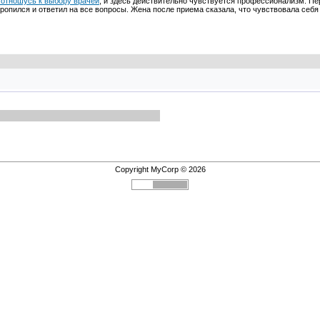
 отношусь к выбору врачей
, и здесь действительно чувствуется профессионализм. П
ропился и ответил на все вопросы. Жена после приема сказала, что чувствовала себя 
Copyright MyCorp © 2026