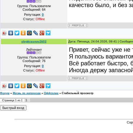
качество было, и без 
Группа: Пользователи
Сообщений:
64
Репутация:
0
Статус:
Offline
olegkrasnov2602
Дата: Пятница, 24.04.2026, 09:41 | Сообще
Привет, сейчас уже не 
Лейтенант
Я пользуюсь вариант
Группа: Пользователи
Сообщений:
76
Всё работает быстро, 
Репутация:
0
Иногда держу запасной
Статус:
Offline
Форум
»
Жизнь по интересам
»
Оффтопик
»
Стабильный просмотр
1
Страница
1
из
1
Cop