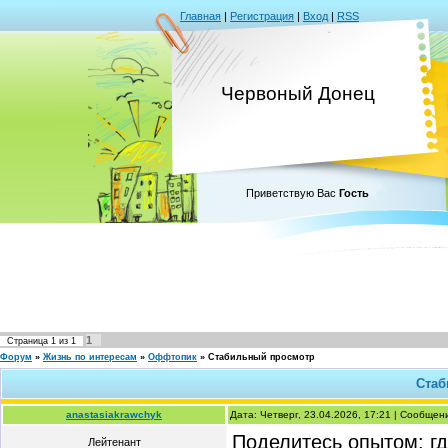
Главная
|
Регистрация
|
Вход
|
RSS
Червоный Донец
Приветствую Вас
Гость
1
Страница
1
из
1
Форум
»
Жизнь по интересам
»
Оффтопик
»
Стабильный просмотр
Стаб
anastasiakrawchyk
Дата: Четверг, 23.04.2026, 17:21 | Сообще
Поделитесь опытом: гд
Лейтенант