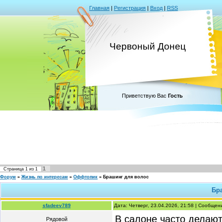
Главная
|
Регистрация
|
Вход
|
RSS
Червоный Донец
Приветствую Вас
Гость
1
Страница
1
из
1
Форум
»
Жизнь по интересам
»
Оффтопик
»
Брашинг для волос
Бр
sfadeev789
Дата: Четверг, 23.04.2026, 21:58 | Сообще
В салоне часто делают
Рядовой