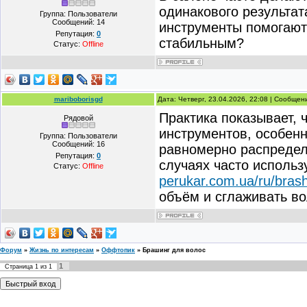
одинакового результат
Группа: Пользователи
Сообщений:
14
инструменты помогают 
Репутация:
0
стабильным?
Статус:
Offline
mariboborisgd
Дата: Четверг, 23.04.2026, 22:08 | Сообще
Практика показывает, 
Рядовой
инструментов, особен
Группа: Пользователи
Сообщений:
16
равномерно распределя
Репутация:
0
случаях часто исполь
Статус:
Offline
perukar.com.ua/ru/brash
объём и сглаживать в
Форум
»
Жизнь по интересам
»
Оффтопик
»
Брашинг для волос
1
Страница
1
из
1