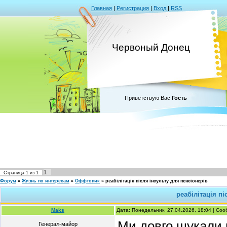
Главная
|
Регистрация
|
Вход
|
RSS
Червоный Донец
Приветствую Вас
Гость
1
Страница
1
из
1
Форум
»
Жизнь по интересам
»
Оффтопик
»
реабілітація після інсульту для пенсіонерів
реабілітація пі
Maks
Дата: Понедельник, 27.04.2026, 18:04 | Со
Ми довго шукали в
Генерал-майор