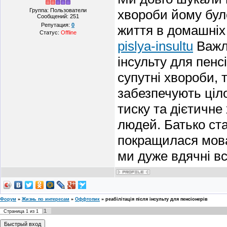
Группа: Пользователи
хвороби йому бул
Сообщений:
251
Репутация:
0
життя в домашні
Статус:
Offline
pislya-insultu
Важли
інсульту для пенсі
супутні хвороби, 
забезпечують ціл
тиску та дієтичне
людей. Батько ста
покращилася мова 
ми дуже вдячні вс
Форум
»
Жизнь по интересам
»
Оффтопик
»
реабілітація після інсульту для пенсіонерів
1
Страница
1
из
1