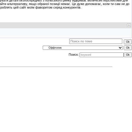
упувати деталі безпосередньо з польського ринку відкриває величезні перспективи для
йти альтернативу, якщо обраної позиції немає. Це дуже допомагає, коли ти сам не до
я роблять цей сайт моїм фаворитом серед конкурентів.
Поиск: