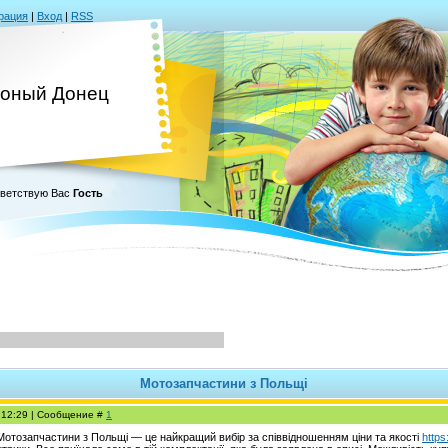
рация
|
Вход
|
RSS
оный Донец
ветствую Вас
Гость
Мотозапчастини з Польщі
, 12:29 | Сообщение #
1
отозапчастини з Польщі — це найкращий вибір за співвідношенням ціни та якості
https