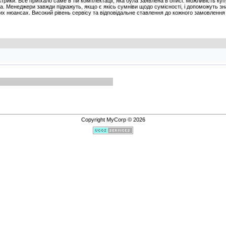
трики. Все приїхало саме в тій комплектації, яка була заявлена в описі. Можливість к
. Менеджери завжди підкажуть, якщо є якісь сумніви щодо сумісності, і допоможуть зна
них нюансах. Високий рівень сервісу та відповідальне ставлення до кожного замовленн
Copyright MyCorp © 2026