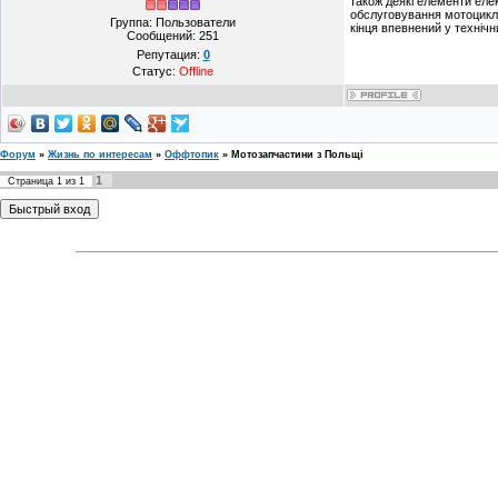
також деякі елементи елек
обслуговування мотоцикла
Группа: Пользователи
кінця впевнений у техніч
Сообщений:
251
Репутация:
0
Статус:
Offline
Форум
»
Жизнь по интересам
»
Оффтопик
»
Мотозапчастини з Польщі
1
Страница
1
из
1