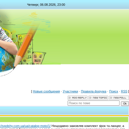
Четверг, 06.08.2026, 23:00
[
Новые сообщения
·
Участники
·
Правила форума
·
Поиск
·
RSS
]
://spolshy.com.ua/ua/catalog-moto/1/
Нещодавно замовляв комплект зірок та ланцюг, а