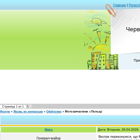
Главная
|
Регист
Черв
При
1
Страница
1
из
1
Форум
»
Жизнь по интересам
»
Оффтопик
»
Мотозапчастини з Польщі
Maks
Дата: Вторник, 28.04.2026
Вкотре переконуюся, що М
Генерал-майор