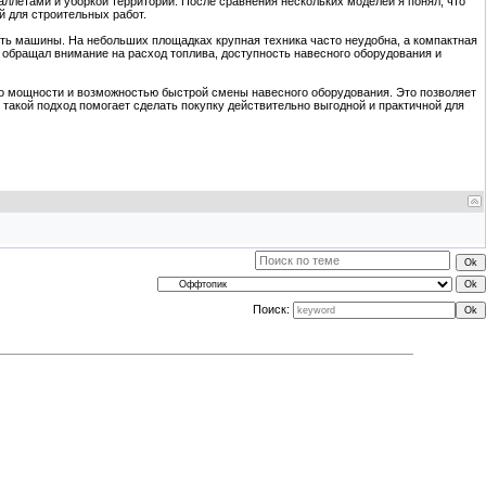
ллетами и уборкой территории. После сравнения нескольких моделей я понял, что
 для строительных работ.
ость машины. На небольших площадках крупная техника часто неудобна, а компактная
обращал внимание на расход топлива, доступность навесного оборудования и
 по мощности и возможностью быстрой смены навесного оборудования. Это позволяет
 такой подход помогает сделать покупку действительно выгодной и практичной для
Поиск: