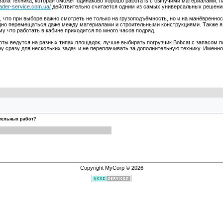
ала техника, которая сможет одинаково хорошо работать с сыпучими материалами, па
loader-service.com.ua/
действительно считается одним из самых универсальных решений
л, что при выборе важно смотреть не только на грузоподъёмность, но и на манёвренн
но перемещаться даже между материалами и строительными конструкциями. Также я 
у что работать в кабине приходится по много часов подряд.
боты ведутся на разных типах площадок, лучше выбирать погрузчик Bobcat с запасом
у сразу для нескольких задач и не переплачивать за дополнительную технику. Именно
тельных работ?
Copyright MyCorp © 2026