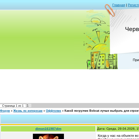
Главная
|
Регист
Черв
При
1
Страница
1
из
1
Форум
»
Жизнь по интересам
»
Оффтопик
»
Какой погрузчик Bobcat лучше выбрать для строи
dimon161987dim
Дата: Среда, 29.04.2026, 
Когда у нас на объекте в