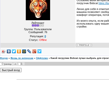
Особенно меня интересов
погрузчик Bobcat
https://
Лично для себя я отмети
машина позволяет свобод
комфорт оператора, потом
Из моего опыта, если ра
Лейтенант
использовать одну машин
стройки.
Группа: Пользователи
Сообщений:
76
Репутация:
0
Статус:
Offline
Форум
»
Жизнь по интересам
»
Оффтопик
»
Какой погрузчик Bobcat лучше выбрать для строи
1
Страница
1
из
1