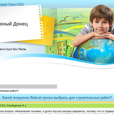
рация
|
Вход
|
RSS
оный Донец
ветствую Вас
Гость
тельных работ?
Какой погрузчик Bobcat лучше выбрать для строительных работ?
15:52 | Сообщение #
1
стал вопрос обновления техники, я долго изучал разные варианты, потому что от прави