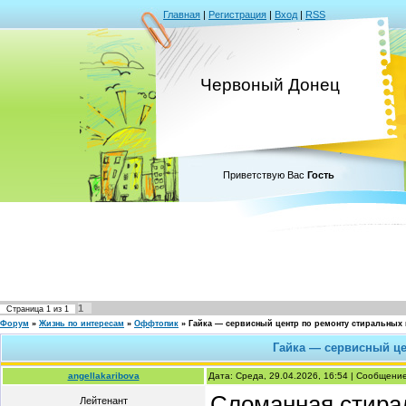
Главная
|
Регистрация
|
Вход
|
RSS
Червоный Донец
Приветствую Вас
Гость
1
Страница
1
из
1
Форум
»
Жизнь по интересам
»
Оффтопик
»
Гайка — сервисный центр по ремонту стиральных
Гайка — сервисный ц
angellakaribova
Дата: Среда, 29.04.2026, 16:54 | Сообщени
Сломанная стира
Лейтенант