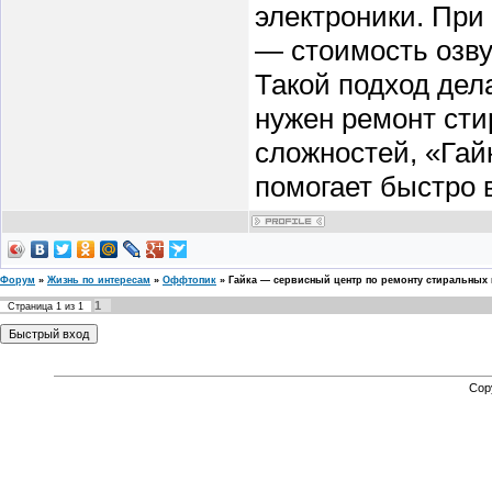
электроники. При 
— стоимость озву
Такой подход дел
нужен ремонт ст
сложностей, «Гай
помогает быстро в
Форум
»
Жизнь по интересам
»
Оффтопик
»
Гайка — сервисный центр по ремонту стиральных
1
Страница
1
из
1
Cop