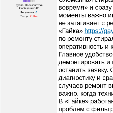
Группа: Пользователи
вовремя» и сразу
Сообщений:
42
Репутация:
0
моменты важно им
Статус:
Offline
не затягивает с р
«Гайка»
https://g
по ремонту стира
оперативность и 
Главное удобство
демонтировать и 
оставить заявку.
диагностику и ср
случаев ремонт в
важно, когда техн
В «Гайке» работа
проблем с фильт