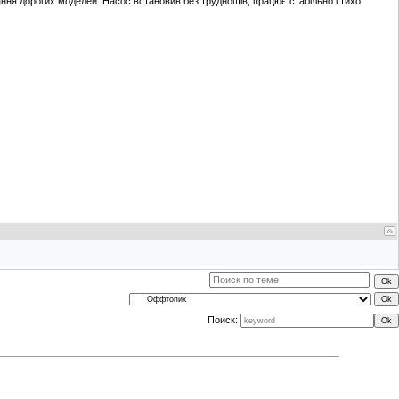
ання дорогих моделей. Насос встановив без труднощів, працює стабільно і тихо.
Поиск: