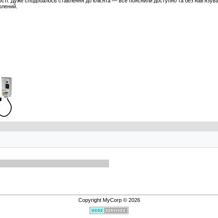
кості. Дуже сподобалось ставлення до клієнта — все пояснили доступно та без нав’язув
олений.
Copyright MyCorp © 2026