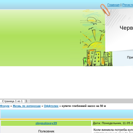
Главная
|
Регист
Черв
При
1
Страница
1
из
1
Форум
»
Жизнь по интересам
»
Оффтопик
»
купити глибинний насос на 50 м
olegsolovey39
Дата: Понедельник, 11.05.
Коли виникла потреба куп
Полковник