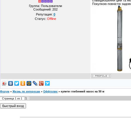
співвідношення ціни та я
Покупкою повністю задов
Группа: Пользователи
Сообщений:
202
Репутация:
0
Статус:
Offline
Форум
»
Жизнь по интересам
»
Оффтопик
»
купити глибинний насос на 50 м
1
Страница
1
из
1