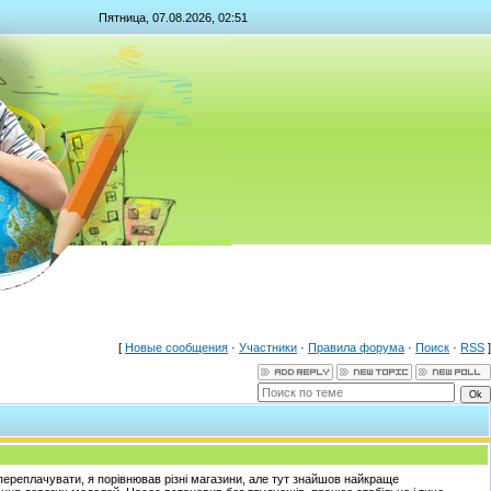
Пятница, 07.08.2026, 02:51
[
Новые сообщения
·
Участники
·
Правила форума
·
Поиск
·
RSS
]
переплачувати, я порівнював різні магазини, але тут знайшов найкраще