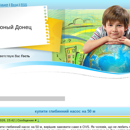
рация
|
Вход
|
RSS
оный Донец
ветствую Вас
Гость
купити глибинний насос на 50 м
2026, 15:42 | Сообщение #
1
ити глибинний насос на 50 м, вирішив замовити саме в OVS. Як чоловік, що не любить 