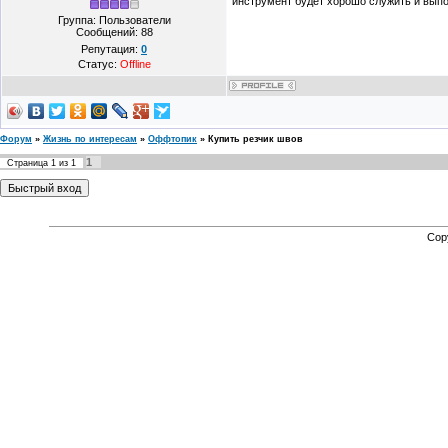
инструмент будет хорошо служить и выпол
Группа: Пользователи
Сообщений:
88
Репутация:
0
Статус:
Offline
Форум
»
Жизнь по интересам
»
Оффтопик
»
Купить резчик швов
1
Страница
1
из
1
Cop