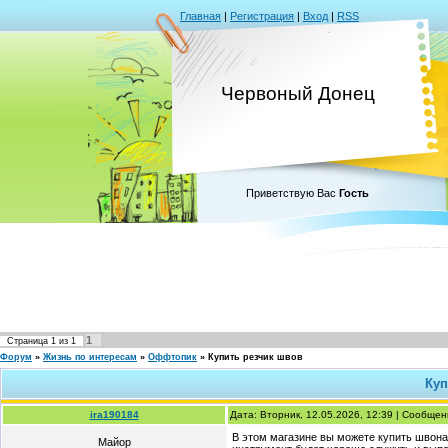
Главная
|
Регистрация
|
Вход
|
RSS
Червоный Донец
Приветствую Вас
Гость
1
Страница
1
из
1
Форум
»
Жизнь по интересам
»
Оффтопик
»
Купить резчик швов
Куп
ira190184
Дата: Вторник, 12.05.2026, 12:39 | Сообще
В этом магазине вы можете купить швон
Майор