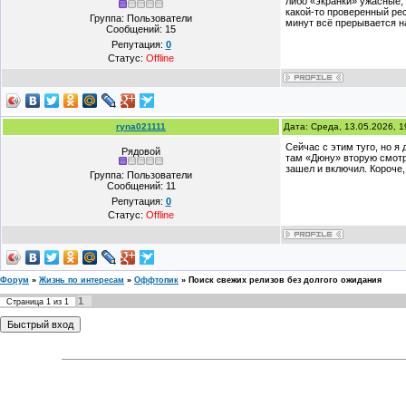
либо «экранки» ужасные,
какой-то проверенный рес
Группа: Пользователи
минут всё прерывается н
Сообщений:
15
Репутация:
0
Статус:
Offline
ryna021111
Дата: Среда, 13.05.2026, 
Сейчас с этим туго, но я
Рядовой
там «Дюну» вторую смотре
зашел и включил. Короче,
Группа: Пользователи
Сообщений:
11
Репутация:
0
Статус:
Offline
Форум
»
Жизнь по интересам
»
Оффтопик
»
Поиск свежих релизов без долгого ожидания
1
Страница
1
из
1