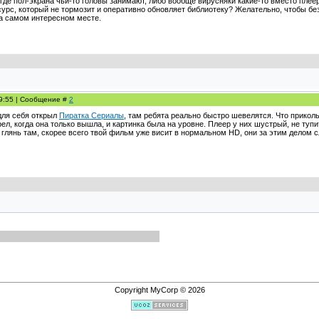
 где пол-экрана чьи-то головы занимают, либо вообще вирусняки какие-то вместо пле
урс, который не тормозит и оперативно обновляет библиотеку? Желательно, чтобы без
а самом интересном месте.
19:55 | Сообщение #
2
 для себя открыл
Пиратка Сериалы
, там ребята реально быстро шевелятся. Что приколь
л, когда она только вышла, и картинка была на уровне. Плеер у них шустрый, не тупи
 глянь там, скорее всего твой фильм уже висит в нормальном HD, они за этим делом с
Copyright MyCorp © 2026