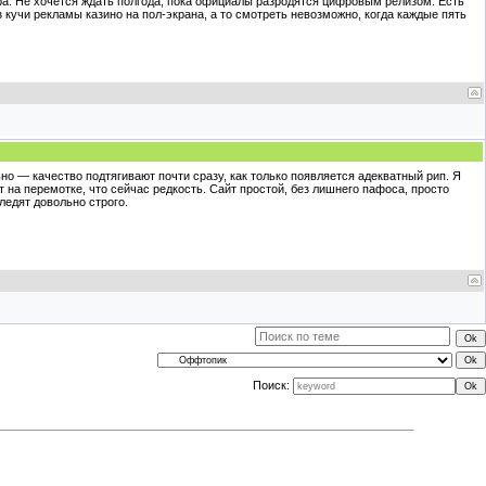
ера. Не хочется ждать полгода, пока официалы разродятся цифровым релизом. Есть
 кучи рекламы казино на пол-экрана, а то смотреть невозможно, когда каждые пять
но — качество подтягивают почти сразу, как только появляется адекватный рип. Я
т на перемотке, что сейчас редкость. Сайт простой, без лишнего пафоса, просто
ледят довольно строго.
Поиск: