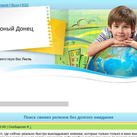
рация
|
Вход
|
RSS
оный Донец
ветствую Вас
Гость
Поиск свежих релизов без долгого ожидания
19:49 | Сообщение #
1
ет, где сейчас реально быстро выкладывают новинки, которые только-только в кино в