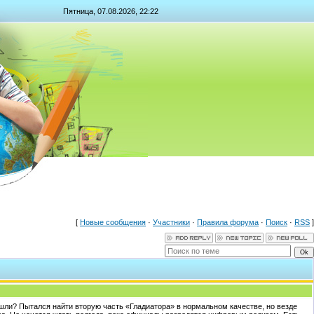
Пятница, 07.08.2026, 22:22
[
Новые сообщения
·
Участники
·
Правила форума
·
Поиск
·
RSS
]
ышли? Пытался найти вторую часть «Гладиатора» в нормальном качестве, но везде