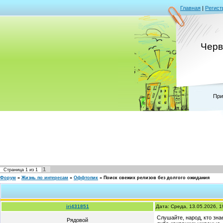
Главная
|
Регист
Черв
При
1
Страница
1
из
1
Форум
»
Жизнь по интересам
»
Оффтопик
»
Поиск свежих релизов без долгого ожидания
iri431851
Дата: Среда, 13.05.2026, 
Слушайте, народ, кто зна
Рядовой