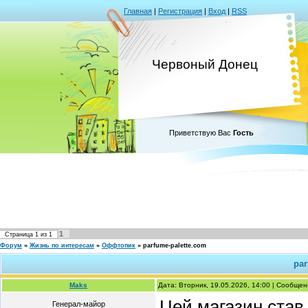
Главная
|
Регистрация
|
Вход
|
RSS
Червоный Донец
Приветствую Вас
Гость
1
Страница
1
из
1
Форум
»
Жизнь по интересам
»
Оффтопик
»
parfume-palette.com
par
Maks
Дата: Вторник, 19.05.2026, 14:00 | Сообще
Цей магазин став
Генерал-майор