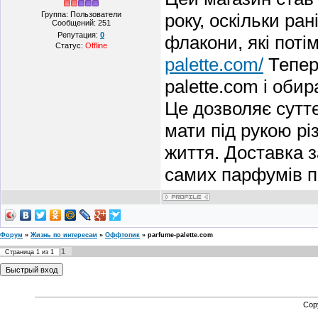
Группа: Пользователи
року, оскільки ра
Сообщений:
251
Репутация:
0
флакони, які поті
Статус:
Offline
palette.com/
Тепер 
palette.com і оби
Це дозволяє сутт
мати під рукою рі
життя. Доставка з
самих парфумів п
Форум
»
Жизнь по интересам
»
Оффтопик
»
parfume-palette.com
1
Страница
1
из
1
Cop