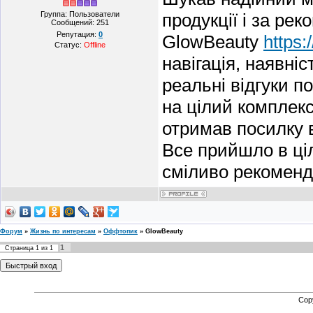
Группа: Пользователи
продукції і за ре
Сообщений:
251
Репутация:
0
GlowBeauty
https:
Статус:
Offline
навігація, наявні
реальні відгуки 
на цілий комплекс
отримав посилку в
Все прийшло в ціл
сміливо рекоменд
Форум
»
Жизнь по интересам
»
Оффтопик
»
GlowBeauty
1
Страница
1
из
1
Cop