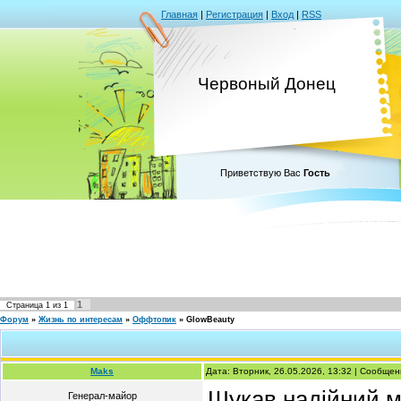
Главная
|
Регистрация
|
Вход
|
RSS
Червоный Донец
Приветствую Вас
Гость
1
Страница
1
из
1
Форум
»
Жизнь по интересам
»
Оффтопик
»
GlowBeauty
Maks
Дата: Вторник, 26.05.2026, 13:32 | Сообще
Шукав надійний м
Генерал-майор