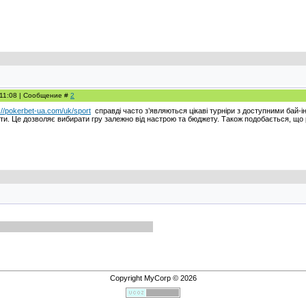
 11:08 | Сообщение #
2
://pokerbet-ua.com/uk/sport
справді часто з’являються цікаві турніри з доступними бай-і
енти. Це дозволяє вибирати гру залежно від настрою та бюджету. Також подобається, що
Copyright MyCorp © 2026