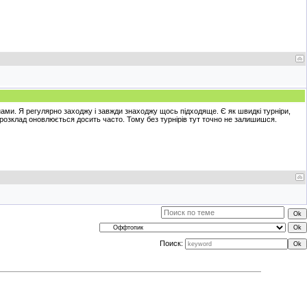
нами. Я регулярно заходжу і завжди знаходжу щось підходяще. Є як швидкі турніри,
 розклад оновлюється досить часто. Тому без турнірів тут точно не залишишся.
Поиск: