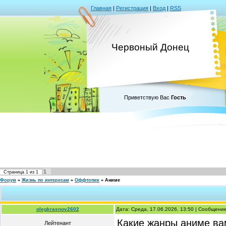
Главная
|
Регистрация
|
Вход
|
RSS
Червоный Донец
Приветствую Вас
Гость
1
Страница
1
из
1
Форум
»
Жизнь по интересам
»
Оффтопик
»
Аниме
olegkrasnov2602
Дата: Среда, 17.06.2026, 13:50 | Сообщени
Какие жанры аниме ва
Лейтенант