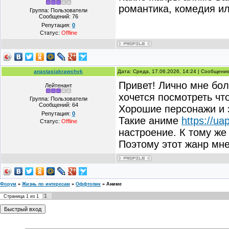
романтика, комедия и
Группа: Пользователи
Сообщений:
76
Репутация:
0
Статус:
Offline
anastasiakrawchyk
Дата: Среда, 17.06.2026, 14:24 | Сообщени
Привет! Лично мне бол
Лейтенант
хочется посмотреть чт
Группа: Пользователи
Сообщений:
64
Хорошие персонажи и 
Репутация:
0
Такие аниме
https://ua
Статус:
Offline
настроение. К тому же
Поэтому этот жанр мне
Форум
»
Жизнь по интересам
»
Оффтопик
»
Аниме
1
Страница
1
из
1