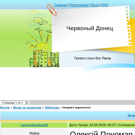
Главная
|
Регистрация
|
Вход
|
RSS
Червоный Донец
Приветствую Вас
Гость
1
Страница
1
из
1
Форум
»
Жизнь по интересам
»
Оффтопик
»
Інтернет маркетолог
Інт
yura-kykochka123
Дата: Среда, 24.06.2026, 09:37 | Сообщени
Олексій Пономар —
Майор