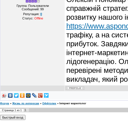
Группа: Пользователи
справжній стратег
Сообщений:
99
Репутация:
0
розвитку нашого і
Статус:
Offline
https://www.aspon
трафіку, а на сист
прибуток. Завдяки
інтернет-маркети
лідогенерацію. Ол
перевірені метод
викладач, який ро
Форум
»
Жизнь по интересам
»
Оффтопик
»
Інтернет маркетолог
1
Страница
1
из
1